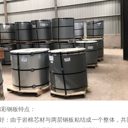
棉彩钢板特点：
度好：由于岩棉芯材与两层钢板粘结成一个整体，共