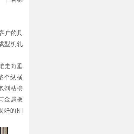
据客户的具
成型机轧
纤维走向垂
整个纵横
泡剂粘接
与金属板
很好的刚