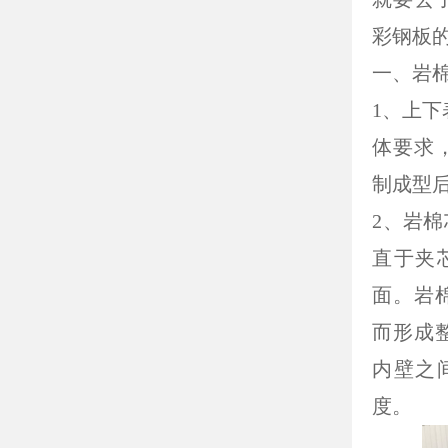
彩钢板
一、岩
1、上下
体要求
制成型
2、岩棉
直于夹
面。岩
而形成
内壁之
度。