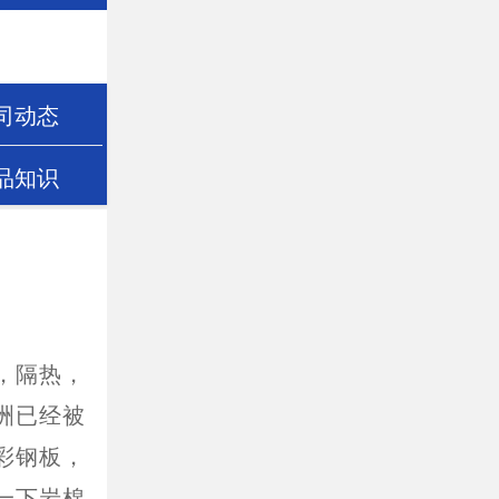
司动态
品知识
，隔热，
洲已经被
彩钢板，
一下岩棉