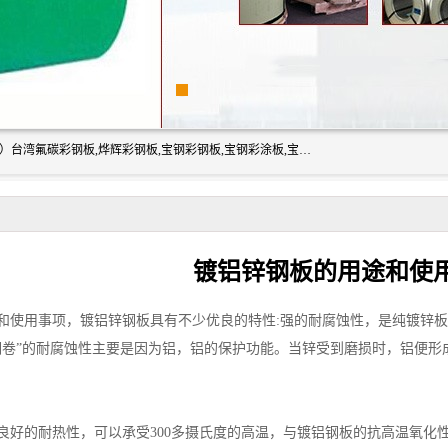
上海志辰实业有限公司主要经销:上海宝钢彩钢卷（宝钢总厂）台湾氟碳彩钢板,烨辉彩钢板,宝钢彩钢板,宝钢彩涂板,宝钢彩钢卷,马钢彩钢板,马钢彩钢卷,镀铝锌钢板,PVDF彩钢板,台湾烨辉彩钢板,高耐候彩钢板,硅改性彩钢板,规格齐全。
镀铝锌钢板的用途和使
和使用事项，
镀铝锌钢板具有不少优良的特性:强的耐腐蚀性，是纯镀锌板
钢卷”的耐腐蚀性主要是因为铝，铝的保护功能。当锌受到磨损时，铝便
良好的耐热性，可以承受300多摄氏度的高温，与镀铝钢板的抗高温氧化