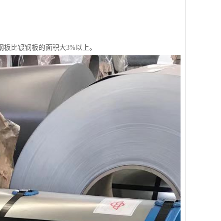
锌钢板比镀钢板的面积大3%以上。