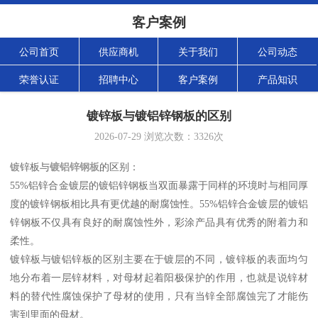
客户案例
公司首页
供应商机
关于我们
公司动态
荣誉认证
招聘中心
客户案例
产品知识
镀锌板与镀铝锌钢板的区别
2026-07-29
浏览次数：
3326
次
镀锌板与
镀铝锌钢板
的区别：
55%铝锌合金镀层的镀铝锌钢板当双面暴露于同样的环境时与相同厚
度的镀锌钢板相比具有更优越的耐腐蚀性。55%铝锌合金镀层的镀铝
锌钢板不仅具有良好的耐腐蚀性外，彩涂产品具有优秀的附着力和
柔性。
镀锌板与镀铝锌板的区别主要在于镀层的不同，镀锌板的表面均匀
地分布着一层锌材料，对母材起着阳极保护的作用，也就是说锌材
料的替代性腐蚀保护了母材的使用，只有当锌全部腐蚀完了才能伤
害到里面的母材。