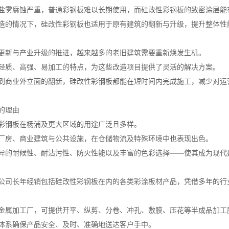
盐雾腐蚀严重，普通彩钢板难以长期使用，而硅改性彩钢板的致密涂层能
造的情况下，硅改性彩钢板也适用于原有建筑的翻新与升级，提升整体性
更新与产业升级的推进，越来越多的老旧建筑需要重新焕发生机。
轻质、高强、易加工的特点，为这些改造项目提供了灵活的解决方案。
到商业外立面的翻新，硅改性彩钢板都能在短时间内完成施工，减少对运
的理由
彩钢板在杨浦及更大区域的用途广泛且多样。
厂房、商业建筑与公共设施，在仓储物流及特殊环境中也表现出色。
异的耐候性、耐沾污性、防火性能以及丰富的色彩选择——使其成为现代
公司长年经销包括硅改性彩钢板在内的各类彩涂板材产品，凭借多年的行
金属加工厂，可提供开平、纵剪、分卷、冲孔、敷膜、压花等半成品加工
体系确保产品安全、及时、准确地送达客户手中。