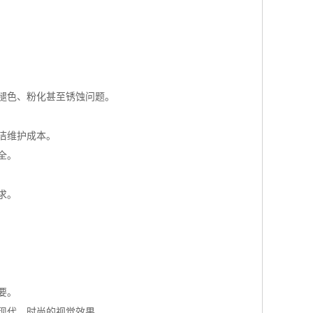
褪色、粉化甚至锈蚀问题。
洁维护成本。
全。
求。
要。
现代、时尚的视觉效果。