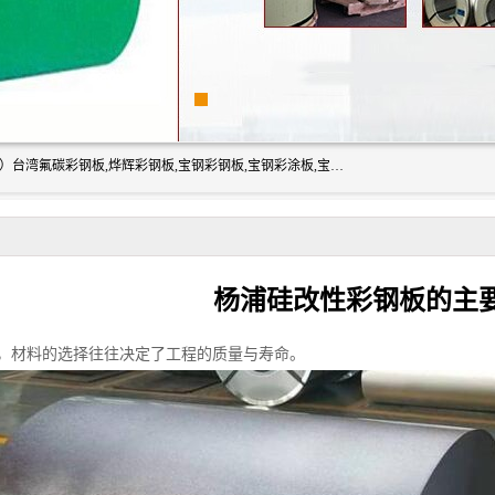
上海志辰实业有限公司主要经销:上海宝钢彩钢卷（宝钢总厂）台湾氟碳彩钢板,烨辉彩钢板,宝钢彩钢板,宝钢彩涂板,宝钢彩钢卷,马钢彩钢板,马钢彩钢卷,镀铝锌钢板,PVDF彩钢板,台湾烨辉彩钢板,高耐候彩钢板,硅改性彩钢板,规格齐全。
杨浦硅改性彩钢板的主
，材料的选择往往决定了工程的质量与寿命。