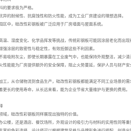
料的要求极为严格。
优异的耐候性、抗腐蚀性和防火性能，成为工业厂房建设的理想选择。
园区中，硅改性彩钢板被广泛应用于厂房墙面与屋面系统。
高温、湿度变化、化学品挥发等挑战，传统彩钢板可能因涂层老化而出现
增强涂层的致密性与稳定性，有效抵御这些不利因素。
不易吸附灰尘，即使长期暴露在工业废气中，也能保持外观整洁，减少清
火性能能为厂房提供额外的安全保障，阻止火势蔓延，保护人员与财产安
加工，从仓储物流到食品生产，硅改性彩钢板都能满足不同工业场景的需
着更长的使用寿命，从长远来看，能为企业节省大量维护与更换的费用。
择
领域，硅改性彩钢板同样展现出独特的价值。
办公楼，还是酒店、餐饮场所，外观设计的吸引力与材料的实用性同等重
丰富的色彩选择，设计师可以根据建筑风格与品牌形象进行搭配，创造出