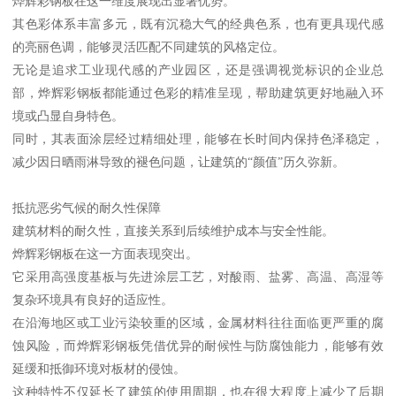
烨辉彩钢板在这一维度展现出显著优势。
其色彩体系丰富多元，既有沉稳大气的经典色系，也有更具现代感
的亮丽色调，能够灵活匹配不同建筑的风格定位。
无论是追求工业现代感的产业园区，还是强调视觉标识的企业总
部，烨辉彩钢板都能通过色彩的精准呈现，帮助建筑更好地融入环
境或凸显自身特色。
同时，其表面涂层经过精细处理，能够在长时间内保持色泽稳定，
减少因日晒雨淋导致的褪色问题，让建筑的“颜值”历久弥新。
抵抗恶劣气候的耐久性保障
建筑材料的耐久性，直接关系到后续维护成本与安全性能。
烨辉彩钢板在这一方面表现突出。
它采用高强度基板与先进涂层工艺，对酸雨、盐雾、高温、高湿等
复杂环境具有良好的适应性。
在沿海地区或工业污染较重的区域，金属材料往往面临更严重的腐
蚀风险，而烨辉彩钢板凭借优异的耐候性与防腐蚀能力，能够有效
延缓和抵御环境对板材的侵蚀。
这种特性不仅延长了建筑的使用周期，也在很大程度上减少了后期