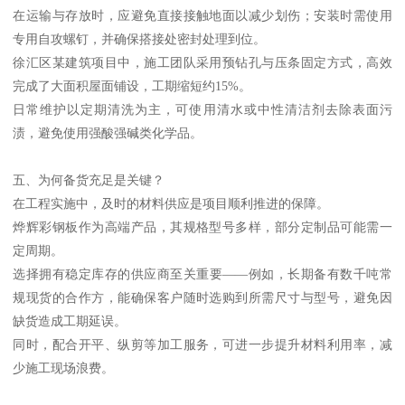
在运输与存放时，应避免直接接触地面以减少划伤；安装时需使用
专用自攻螺钉，并确保搭接处密封处理到位。
徐汇区某建筑项目中，施工团队采用预钻孔与压条固定方式，高效
完成了大面积屋面铺设，工期缩短约15%。
日常维护以定期清洗为主，可使用清水或中性清洁剂去除表面污
渍，避免使用强酸强碱类化学品。
五、为何备货充足是关键？
在工程实施中，及时的材料供应是项目顺利推进的保障。
烨辉彩钢板作为高端产品，其规格型号多样，部分定制品可能需一
定周期。
选择拥有稳定库存的供应商至关重要——例如，长期备有数千吨常
规现货的合作方，能确保客户随时选购到所需尺寸与型号，避免因
缺货造成工期延误。
同时，配合开平、纵剪等加工服务，可进一步提升材料利用率，减
少施工现场浪费。