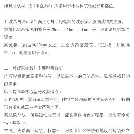
短尺寸板材（如2米至4米）则多用于小型构筑物或异形部位。
4. 波高与波距除平面尺寸外，彩钢板的波形设计影响其结构强度。
烨辉彩钢板常见的波高有20mm、28mm、35mm等，波距则根据型号
调整。
高波板（如波高35mm以上）适合大跨度建筑，低波板（如波高
20mm）则更适用于墙面。
二、烨辉彩钢板的主要型号解析
烨辉彩钢板涵盖多种型号，以适应不同的气候条件、建筑风格和功
能需求。
以下是几款核心型号及其特点：
1. PVDF型（聚偏氟乙烯涂层）此型号采用高耐候性氟碳涂料，特别
适合沿海或工业污染严重地区。
其抗紫外线、耐腐蚀性能突出，能长期保持色彩稳定，使用寿命可
达20年以上。
常见于高端商业建筑、标志性工程及徐汇区等核心地段的建筑外立