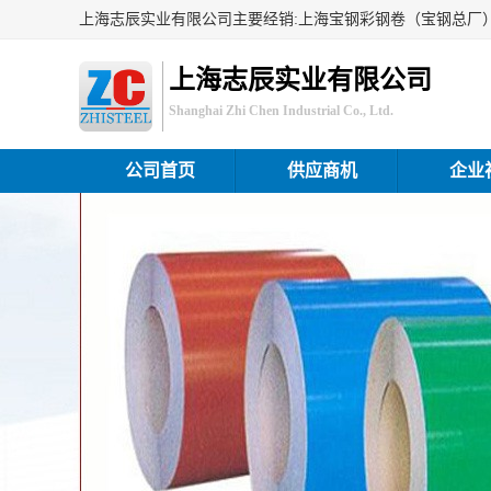
上海志辰实业有限公司
Shanghai Zhi Chen Industrial Co., Ltd.
公司首页
供应商机
企业