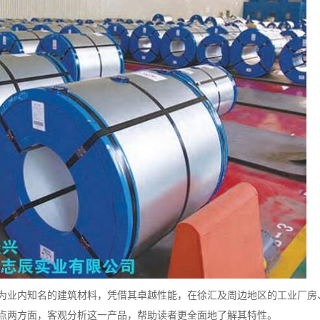
为业内知名的建筑材料，凭借其卓越性能，在徐汇及周边地区的工业厂房
点两方面，客观分析这一产品，帮助读者更全面地了解其特性。