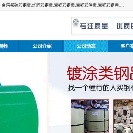
上海志辰实业有限公司主要经销:上海宝钢彩钢卷（宝钢总厂）台湾氟碳彩钢板,烨辉彩钢板,宝钢彩钢板,宝钢彩涂板,宝钢彩钢卷,马钢彩钢板,马钢彩钢卷,镀铝锌钢板,PVDF彩钢板,台湾烨辉彩钢板,高耐候彩钢板,硅改性彩钢板,规格齐全。
视频
公司介绍
公司动态
客户