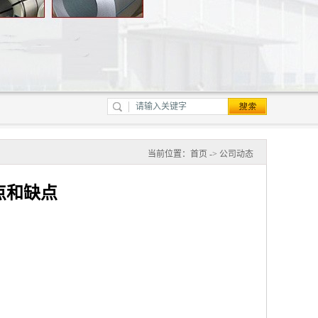
当前位置：
首页
->
公司动态
点和缺点