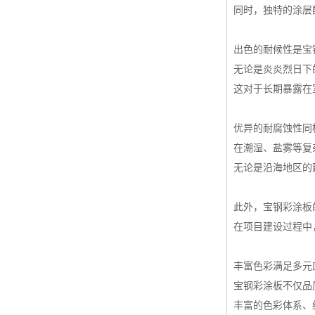
同时，独特的涂层
高耐候彩涂板
烨辉彩钢板
出色的耐候性是宝
宝钢彩钢卷
无论是炎炎烈日下
宝钢彩钢板
这对于长期暴露在
宝钢彩涂板
优异的耐腐蚀性同
氟碳彩钢板
在潮湿、盐雾等复
无论是沿海地区的
此外，宝钢彩涂板
在项目建设过程中
丰富色彩满足多元
宝钢彩涂板不仅品
丰富的色彩体系、