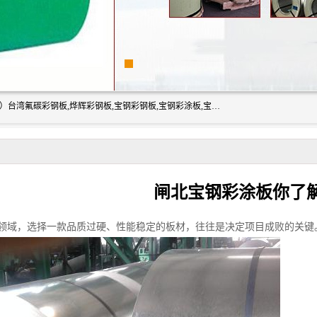
上海志辰实业有限公司主要经销:上海宝钢彩钢卷（宝钢总厂）台湾氟碳彩钢板,烨辉彩钢板,宝钢彩钢板,宝钢彩涂板,宝钢彩钢卷,马钢彩钢板,马钢彩钢卷,镀铝锌钢板,PVDF彩钢板,台湾烨辉彩钢板,高耐候彩钢板,硅改性彩钢板,规格齐全。
闸北宝钢彩涂板你了
领域，选择一款品质过硬、性能稳定的板材，往往是决定项目成败的关键