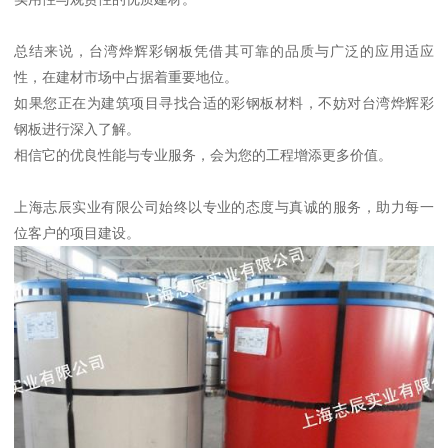
总结来说，台湾烨辉彩钢板凭借其可靠的品质与广泛的应用适应
性，在建材市场中占据着重要地位。
如果您正在为建筑项目寻找合适的彩钢板材料，不妨对台湾烨辉彩
钢板进行深入了解。
相信它的优良性能与专业服务，会为您的工程增添更多价值。
上海志辰实业有限公司始终以专业的态度与真诚的服务，助力每一
位客户的项目建设。