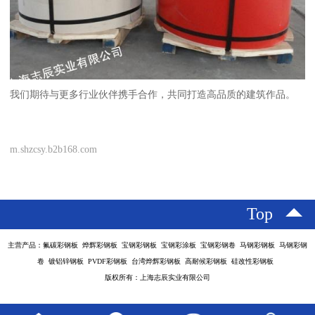
我们期待与更多行业伙伴携手合作，共同打造高品质的建筑作品。
m.shzcsy.b2b168.com
Top
主营产品：氟碳彩钢板 烨辉彩钢板 宝钢彩钢板 宝钢彩涂板 宝钢彩钢卷 马钢彩钢板 马钢彩钢
卷 镀铝锌钢板 PVDF彩钢板 台湾烨辉彩钢板 高耐候彩钢板 硅改性彩钢板
版权所有：上海志辰实业有限公司