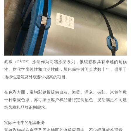
氟碳（PVDF）涂层作为高端涂层系列，氟碳彩板具有卓越的耐候
性、耐化学腐蚀性和自洁性能，颜色保持时间长达数十年，适用于
地标性建筑及外观要求极高的项目。
在色彩方面，宝钢彩钢板提供白灰、海蓝、深灰、砖红、米黄等数
十种常规色系，亦可按照客户样品进行定制配色，灵活满足不同建
筑风格和品牌识别需求。
实际应用中的配套服务
宝钢彩钢板在奉贤及周边地区的流通应用中，不仅提供标准现货，