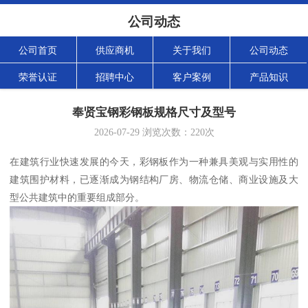
公司动态
公司首页
供应商机
关于我们
公司动态
荣誉认证
招聘中心
客户案例
产品知识
奉贤宝钢彩钢板规格尺寸及型号
2026-07-29
浏览次数：
220
次
在建筑行业快速发展的今天，彩钢板作为一种兼具美观与实用性的
建筑围护材料，已逐渐成为钢结构厂房、物流仓储、商业设施及大
型公共建筑中的重要组成部分。