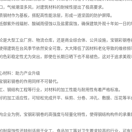
口，气候潮湿多风，对建筑材料的耐候性提出了极高要求。
质钢材作为基板，搭配高性能涂层，形成一道坚固的防护屏障。
抵御紫外线辐射、酸碱雨侵蚀以及盐雾腐蚀，确保建筑外观十年如一日的
论是大型工业厂房、物流仓库，还是商业综合体、公共设施，宝钢彩钢卷
使得建筑在台风季节依然安全可靠，大大降低了因材料老化导致的维修频
的色彩稳定性尤为突出，即使在长期日晒下也不易褪色，这对于追求美观
心材料：助力产业升级
宝钢彩钢卷的作用同样不可替代。
工、钢结构工程等行业，对材料的加工性能与耐用性有着严格标准。
好的加工适应性，可轻松完成开平、纵剪、分卷、冲孔、敷膜、压花等半
构企业为例，宝钢彩钢卷的高强度与轻量化特性，使得钢结构构件的承重
的耐腐蚀性还特别适用于化工、食品加工等对卫生要求较高的行业，可有