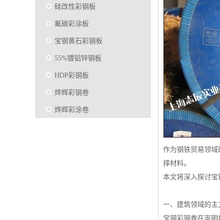
硅改性彩钢板
氟碳彩涂板
宝钢黄石彩钢板
55%镀铝锌钢板
HDP彩钢板
烨辉彩钢卷
烨辉彩涂卷
马钢彩钢板卷
宝钢彩涂卷
作为钢铁贸易领域
SMP硅改性彩钢板
择材料。
本文将深入探讨宝
烨辉彩涂板
镀铝锌
一、建筑领域的主
马钢彩涂板
宝钢彩钢卷在崇明