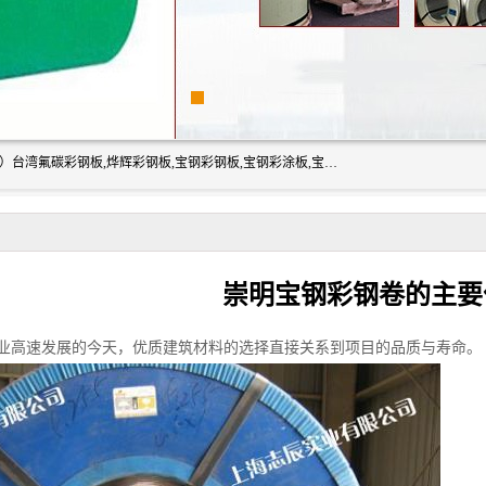
上海志辰实业有限公司主要经销:上海宝钢彩钢卷（宝钢总厂）台湾氟碳彩钢板,烨辉彩钢板,宝钢彩钢板,宝钢彩涂板,宝钢彩钢卷,马钢彩钢板,马钢彩钢卷,镀铝锌钢板,PVDF彩钢板,台湾烨辉彩钢板,高耐候彩钢板,硅改性彩钢板,规格齐全。
崇明宝钢彩钢卷的主要
业高速发展的今天，优质建筑材料的选择直接关系到项目的品质与寿命。