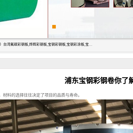
上海志辰实业有限公司主要经销:上海宝钢彩钢卷（宝钢总厂）台湾氟碳彩钢板,烨辉彩钢板,宝钢彩钢板,宝钢彩涂板,宝钢彩钢卷,马钢彩钢板,马钢彩钢卷,镀铝锌钢板,PVDF彩钢板,台湾烨辉彩钢板,高耐候彩钢板,硅改性彩钢板,规格齐全。
浦东宝钢彩钢卷你了
，材料的选择往往决定了项目的品质与寿命。