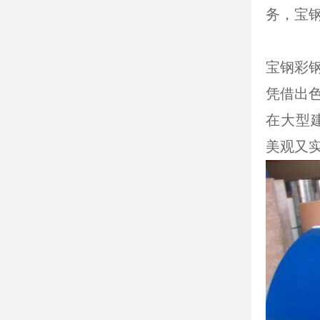
务，宝
宝钢彩
凭借出
在大型
美观又