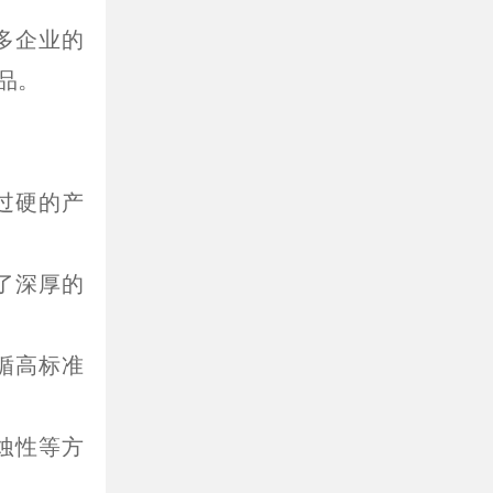
多企业的
品。
过硬的产
了深厚的
循高标准
蚀性等方