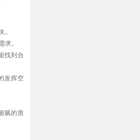
夫。
需求。
能找到合
的发挥空
细腻的质