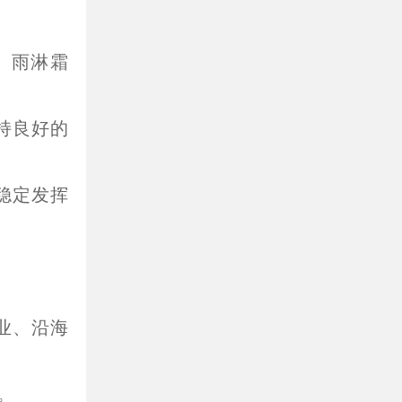
、雨淋霜
持良好的
稳定发挥
业、沿海
。