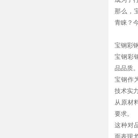
那么，
青睐？
宝钢彩
宝钢彩
品品质
宝钢作
技术实
从原材
要求。
这种对
面表现