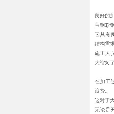
良好的
宝钢彩
它具有
结构需
施工人
大缩短
在加工
浪费。
这对于
无论是