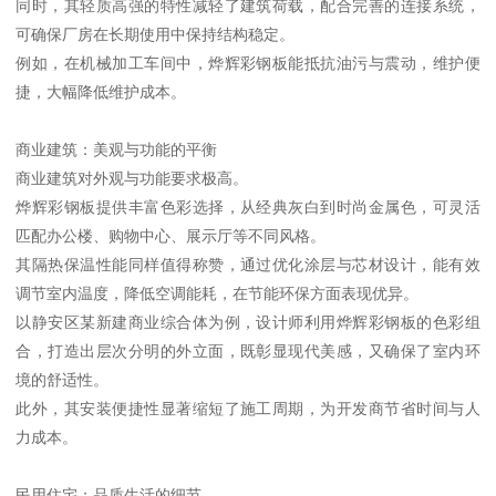
同时，其轻质高强的特性减轻了建筑荷载，配合完善的连接系统，
可确保厂房在长期使用中保持结构稳定。
例如，在机械加工车间中，烨辉彩钢板能抵抗油污与震动，维护便
捷，大幅降低维护成本。
商业建筑：美观与功能的平衡
商业建筑对外观与功能要求极高。
烨辉彩钢板提供丰富色彩选择，从经典灰白到时尚金属色，可灵活
匹配办公楼、购物中心、展示厅等不同风格。
其隔热保温性能同样值得称赞，通过优化涂层与芯材设计，能有效
调节室内温度，降低空调能耗，在节能环保方面表现优异。
以静安区某新建商业综合体为例，设计师利用烨辉彩钢板的色彩组
合，打造出层次分明的外立面，既彰显现代美感，又确保了室内环
境的舒适性。
此外，其安装便捷性显著缩短了施工周期，为开发商节省时间与人
力成本。
民用住宅：品质生活的细节