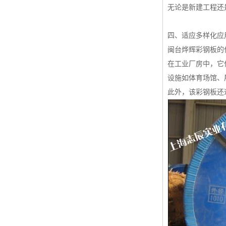
无论是新建工程还
四、适应多样化应
闽台烨辉彩钢板的
在工业厂房中，它
设施如体育场馆、
此外，该彩钢板还