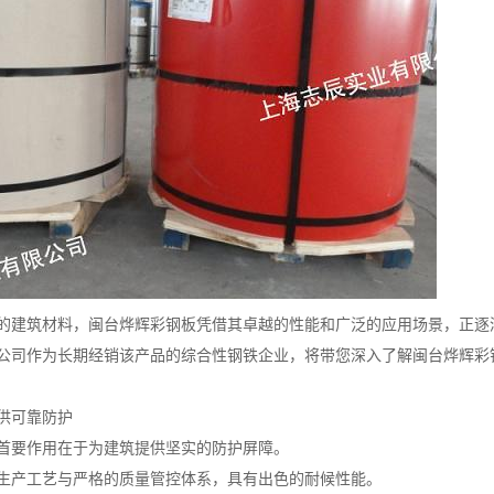
的建筑材料，闽台烨辉彩钢板凭借其卓越的性能和广泛的应用场景，正逐
公司作为长期经销该产品的综合性钢铁企业，将带您深入了解闽台烨辉彩
供可靠防护
首要作用在于为建筑提供坚实的防护屏障。
生产工艺与严格的质量管控体系，具有出色的耐候性能。