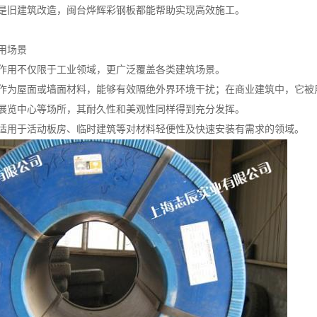
是旧建筑改造，闽台烨辉彩钢板都能帮助实现高效施工。
用场景
作用不仅限于工业领域，更广泛覆盖各类建筑场景。
作为屋面或墙面材料，能够有效隔绝外界环境干扰；在商业建筑中，它被
展览中心等场所，其耐久性和美观性同样得到充分发挥。
适用于活动板房、临时建筑等对材料轻便性及快速安装有需求的领域。