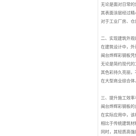
无论是面对日常的
高耐候彩涂板
其表面涂层经过精
烨辉彩钢板
对于工业厂房、仓
宝钢彩钢卷
宝钢彩钢板
二、实现建筑外观
在建筑设计中，外
宝钢彩涂板
闽台烨辉彩钢板凭
氟碳彩钢板
无论是简约现代的
其色彩持久亮丽，
在大型商业综合体
三、提升施工效率
闽台烨辉彩钢板的
在实际应用中，该
相比于传统建筑材
同时，其轻质高强