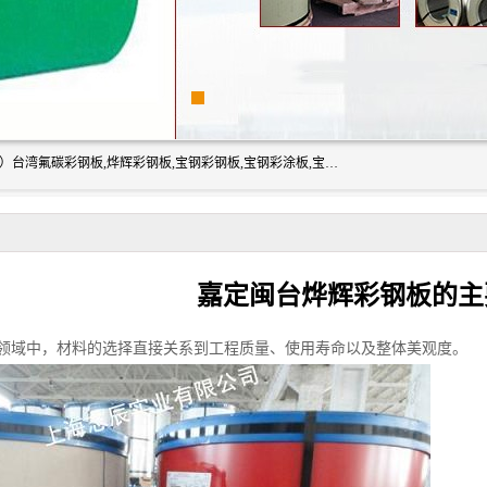
上海志辰实业有限公司主要经销:上海宝钢彩钢卷（宝钢总厂）台湾氟碳彩钢板,烨辉彩钢板,宝钢彩钢板,宝钢彩涂板,宝钢彩钢卷,马钢彩钢板,马钢彩钢卷,镀铝锌钢板,PVDF彩钢板,台湾烨辉彩钢板,高耐候彩钢板,硅改性彩钢板,规格齐全。
嘉定闽台烨辉彩钢板的主
领域中，材料的选择直接关系到工程质量、使用寿命以及整体美观度。