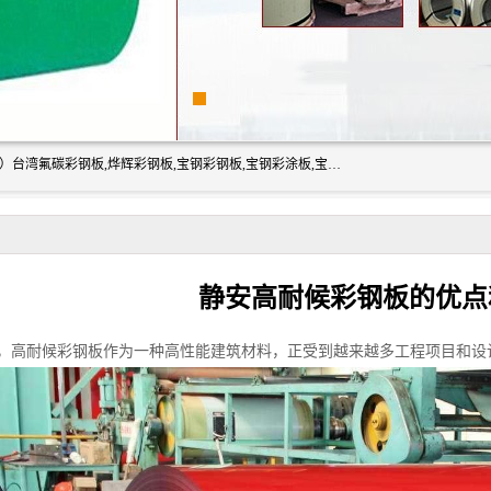
上海志辰实业有限公司主要经销:上海宝钢彩钢卷（宝钢总厂）台湾氟碳彩钢板,烨辉彩钢板,宝钢彩钢板,宝钢彩涂板,宝钢彩钢卷,马钢彩钢板,马钢彩钢卷,镀铝锌钢板,PVDF彩钢板,台湾烨辉彩钢板,高耐候彩钢板,硅改性彩钢板,规格齐全。
静安高耐候彩钢板的优点
，高耐候彩钢板作为一种高性能建筑材料，正受到越来越多工程项目和设