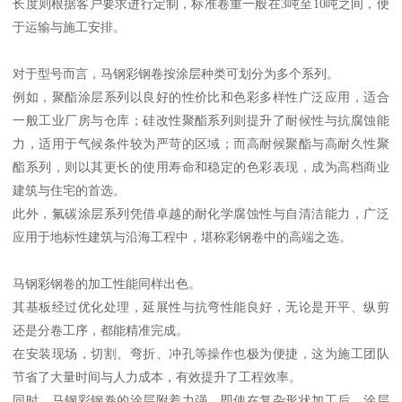
长度则根据客户要求进行定制，标准卷重一般在3吨至10吨之间，便
于运输与施工安排。
对于型号而言，马钢彩钢卷按涂层种类可划分为多个系列。
例如，聚酯涂层系列以良好的性价比和色彩多样性广泛应用，适合
一般工业厂房与仓库；硅改性聚酯系列则提升了耐候性与抗腐蚀能
力，适用于气候条件较为严苛的区域；而高耐候聚酯与高耐久性聚
酯系列，则以其更长的使用寿命和稳定的色彩表现，成为高档商业
建筑与住宅的首选。
此外，氟碳涂层系列凭借卓越的耐化学腐蚀性与自清洁能力，广泛
应用于地标性建筑与沿海工程中，堪称彩钢卷中的高端之选。
马钢彩钢卷的加工性能同样出色。
其基板经过优化处理，延展性与抗弯性能良好，无论是开平、纵剪
还是分卷工序，都能精准完成。
在安装现场，切割、弯折、冲孔等操作也极为便捷，这为施工团队
节省了大量时间与人力成本，有效提升了工程效率。
同时，马钢彩钢卷的涂层附着力强，即使在复杂形状加工后，涂层