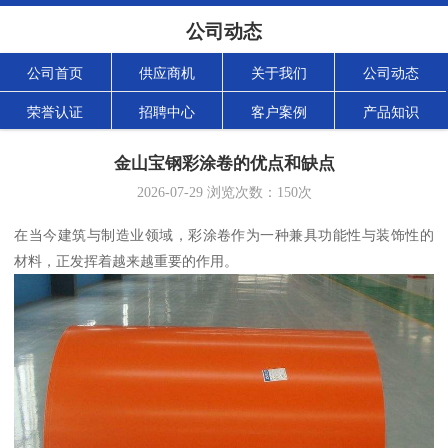
公司动态
公司首页
供应商机
关于我们
公司动态
荣誉认证
招聘中心
客户案例
产品知识
金山宝钢彩涂卷的优点和缺点
2026-07-29
浏览次数：
150
次
在当今建筑与制造业领域，彩涂卷作为一种兼具功能性与装饰性的
材料，正发挥着越来越重要的作用。