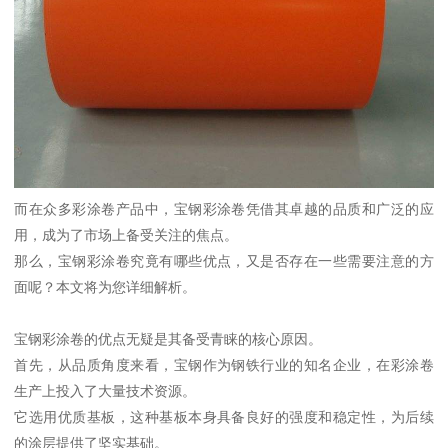
而在众多彩涂卷产品中，宝钢彩涂卷凭借其卓越的品质和广泛的应
用，成为了市场上备受关注的焦点。
那么，宝钢彩涂卷究竟有哪些优点，又是否存在一些需要注意的方
面呢？本文将为您详细解析。
宝钢彩涂卷的优点无疑是其备受青睐的核心原因。
首先，从品质角度来看，宝钢作为钢铁行业的知名企业，在彩涂卷
生产上投入了大量技术资源。
它选用优质基板，这种基板本身具备良好的强度和稳定性，为后续
的涂层提供了坚实基础。