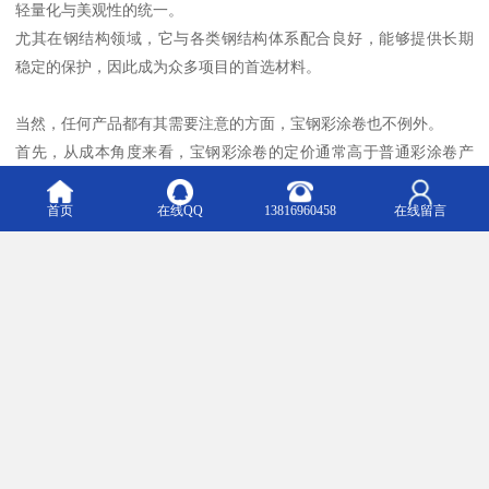
轻量化与美观性的统一。
尤其在钢结构领域，它与各类钢结构体系配合良好，能够提供长期
稳定的保护，因此成为众多项目的首选材料。
当然，任何产品都有其需要注意的方面，宝钢彩涂卷也不例外。
首先，从成本角度来看，宝钢彩涂卷的定价通常高于普通彩涂卷产
品。
这主要是因为其采用的高品质基板和先进涂层工艺增加了生产成
首页
在线QQ
13816960458
在线留言
本。