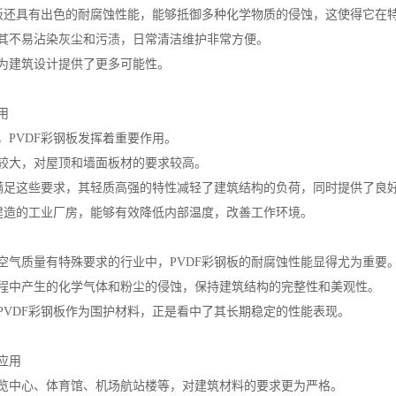
钢板还具有出色的耐腐蚀性能，能够抵御多种化学物质的侵蚀，这使得它在
其不易沾染灰尘和污渍，日常清洁维护非常方便。
为建筑设计提供了更多可能性。
用
，PVDF彩钢板发挥着重要作用。
较大，对屋顶和墙面板材的要求较高。
够满足这些要求，其轻质高强的特性减轻了建筑结构的负荷，同时提供了良
板建造的工业厂房，能够有效降低内部温度，改善工作环境。
空气质量有特殊要求的行业中，PVDF彩钢板的耐腐蚀性能显得尤为重要
程中产生的化学气体和粉尘的侵蚀，保持建筑结构的完整性和美观性。
PVDF彩钢板作为围护材料，正是看中了其长期稳定的性能表现。
应用
览中心、体育馆、机场航站楼等，对建筑材料的要求更为严格。