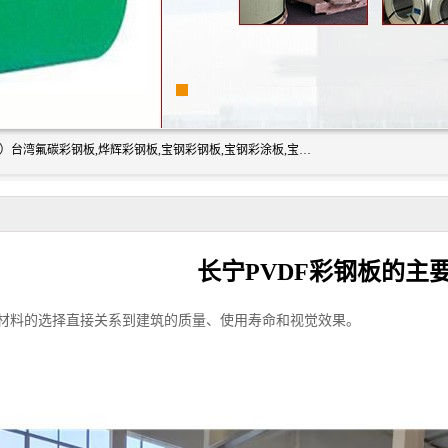
上海志辰实业有限公司主要经销:上海宝钢彩钢卷（宝钢总厂）台湾氟碳彩钢板,烨辉彩钢板,宝钢彩钢板,宝钢彩涂板,宝钢彩钢卷,马钢彩钢板,马钢彩钢卷,镀铝锌钢板,PVDF彩钢板,台湾烨辉彩钢板,高耐候彩钢板,硅改性彩钢板,规格齐全。
长宁PVDF彩钢板的主
材料的选择直接关系到建筑的质量、使用寿命和视觉效果。