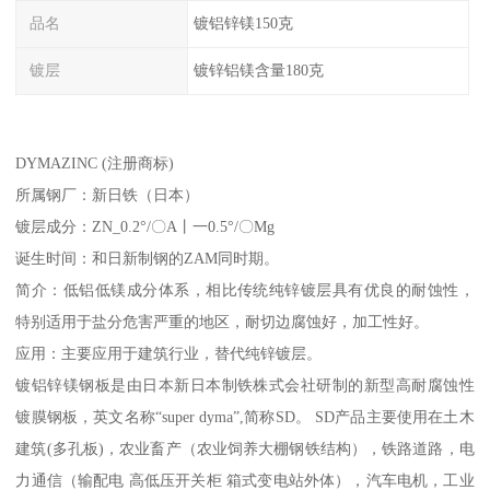
品名
镀铝锌镁150克
镀层
镀锌铝镁含量180克
DYMAZINC (注册商标)
所属钢厂：新日铁（日本）
镀层成分：ZN_0.2°/〇A丨一0.5°/〇Mg
诞生时间：和日新制钢的ZAM同时期。
简介：低铝低镁成分体系，相比传统纯锌镀层具有优良的耐蚀性，
特别适用于盐分危害严重的地区，耐切边腐蚀好，加工性好。
应用：主要应用于建筑行业，替代纯锌镀层。
镀铝锌镁钢板是由日本新日本制铁株式会社研制的新型高耐腐蚀性
镀膜钢板，英文名称“super dyma”,简称SD。 SD产品主要使用在土木
建筑(多孔板)，农业畜产（农业饲养大棚钢铁结构），铁路道路，电
力通信（输配电 高低压开关柜 箱式变电站外体），汽车电机，工业