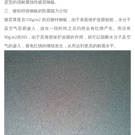
是型的强耐腐蚀性镀层钢板。
三、镀铝锌镁钢板的防腐能力介绍
镀层厚度在550g/m2 的后镀锌钢板，由于表面保护皮膜较粗，水分子
及空气容易渗入，故在一段时间之后仍然会有红锈产生。而仅有
90g/m2的SD，由于其致密保护皮膜的作用，就可以阻断水分子及空
气的渗入，避免红锈的继续发生，从而达到更高的耐腐水平。