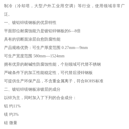
制冷（冷却塔，大型户外工业用空调）等行业，使用领域非常广
泛。
一、镀铝锌镁钢板的优异特性
平面部位耐腐蚀能力是镀铝锌钢板的6—8倍
具有的切断面涂层自愈防腐性能
产品规格优势：可生产厚度范围 0.27mm---9mm
可生产宽度范围 580mm---1524mm
拥有优异的耐碱性防腐蚀性能，个别领域可代替不锈钢
严峻条件下的加工性能稳定性，可代替后浸锌钢板
可提供生产环保产品，不含重金属离子，符合ROHS标准
二、镀铝锌镁钢板涂镀层的成分
以锌为主，同时加入了下列的合金成分：
铝 约11%
镁 约3%
硅 微量