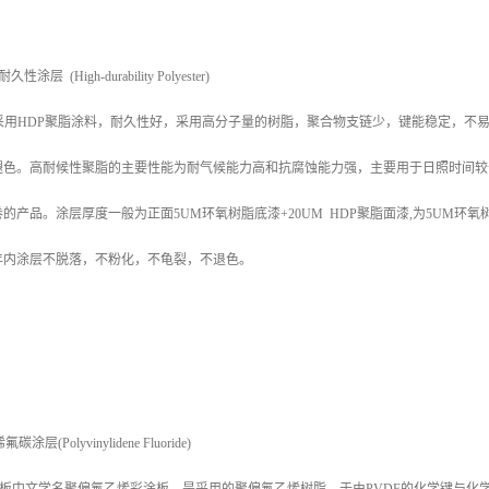
 (High-durability Polyester)
采用HDP聚脂涂料，耐久性好，采用高分子量的树脂，聚合物支链少，键能稳定，不
褪色。高耐候性聚脂的主要性能为耐气候能力高和抗腐蚀能力强，主要用于日照时间较
的产品。涂层厚度一般为正面5UM环氧树脂底漆+20UM HDP聚脂面漆,为5UM环氧
年内涂层不脱落，不粉化，不龟裂，不退色。
(Polyvinylidene Fluoride)