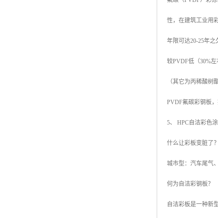
氟碳（PVDF）彩
性，在建筑工业用
年限可达20-25
较PVDF低（30
（其它为丙稀酸树
PVDF氟碳彩钢板
5、 HPC自洁彩色涂
什么让彩板变脏了
城市型：汽车尾气
何为自洁彩钢板？
自洁彩板是一种新