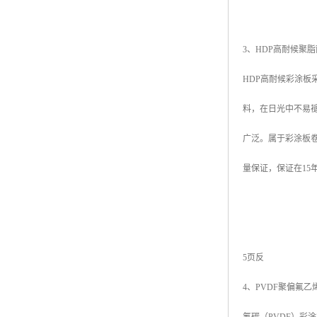
3、HDP高耐候聚脂耐久性涂层
HDP高耐候彩涂板
料，在日光中不易
广泛。属于彩涂板卷
量保证，保证在15
5页反
4、PVDF聚偏氟乙烯氟碳涂层