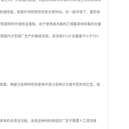
化学键之间，有很强的键能，因此涂料具有非常好的防蚀性和色泽保持
机械性能，耐紫外线和耐热性能也很特出。在一般环境下，基防蚀
于建筑面积的外墙和金属板，由于使用易水解的乙烯酯单体和氟的含量
合等国内大型钢厂生产的氟碳涂层，其涂层PVDF含量量不小于70%
表面，根据污染物特性和使用环境污染物分为城市型和郊区型。城
具有的自清洁功能。采用这种材料制成的厂房不需要人工清洗维