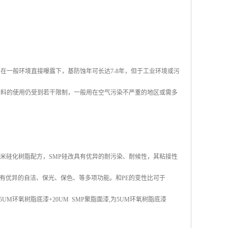
在一般环境直接曝露下，基防蚀年可长达7-8年，但于工业环境或污
涂料的使用仍受到若干限制，一般用在空气污染不严重的地区或需多
米硅化树脂配方，SMP硅改具有优异的耐污染、耐候性，其粘接性
有优异的自洁、保光、保色、等多项功能。和PE的变性比可于
UM环氧树脂底漆+20UM SMP聚脂面漆,为5UM环氧树脂底漆