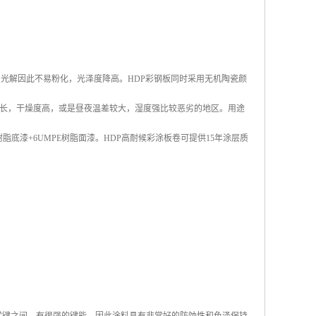
易光解因此不易粉化，光泽度降高。HDP彩钢板同时采用无机陶瓷颜
长，干燥度高，或是昼夜温差较大，湿度强比较恶劣的地区。用途
树脂底漆+6UMPE树脂面漆。HDP高耐候彩涂板卷可提供15年涂层质