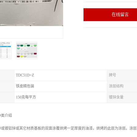
在线留言
TDC51D+Z
牌号
铁皮精包装
涂层结构
150克每平方
镀锌含量
种类介绍
锌或镀铝锌或其它材质基板的双面涂覆烘烤一定厚度的油漆。烘烤的此层为涂层。涂层