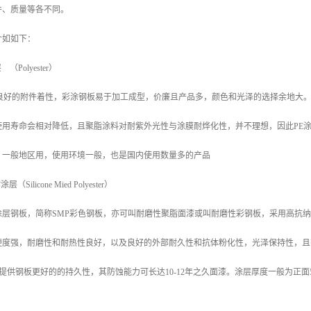
件、质量等各不同。
介如如下：
（Polyester）
良好的附件着性，彩涂钢板易于加工成型，价廉且产品多，颜色和光泽的选择余地大。
使用寿命会相对降低，且聚脂涂料对耐紫外光性与涂膜耐烨化性，并不理想，因此PE
。一般地区用，使用环境一般，也是国内使用数量多的产品
Silicone Mied Polyester）
层钢板，简称SMP彩色钢板，亦可叫耐磨性聚脂面漆或叫耐磨性彩钢板，采用高抗纳
硬度强，耐磨性和耐热性良好，以及良好的外部耐久性和抗体粉化性，光泽保持性，且
MP提供钢板更好的的持久性，其防蚀能力可长达10-12年之久面漆。涂层厚度一般为正面5
。