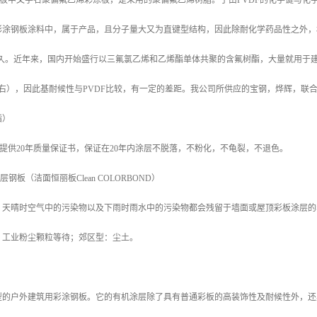
涂板中文学名聚偏氟乙烯彩涂板，是采用的聚偏氟乙烯树脂。于由PVDF的化学键与
彩涂钢板涂料中，属于产品，且分子量大又为直键型结构，因此除耐化学药品性之外，
年之久。近年来，国内开始盛行以三氟氯乙烯和乙烯酯单体共聚的含氟树酯，大量就用
%左右），因此基耐候性与PVDF比较，有一定的差距。我公司所供应的宝钢，烨辉，联
酯）
，提供20年质量保证书，保证在20年内涂层不脱落，不粉化，不龟裂，不退色。
层钢板（洁面恒丽板Clean COLORBOND）
？天晴时空气中的污染物以及下雨时雨水中的污染物都会残留于墙面或屋顶彩板涂层的
、工业粉尘颗粒等待；郊区型：尘土。
型的户外建筑用彩涂钢板。它的有机涂层除了具有普通彩板的高装饰性及耐候性外，还