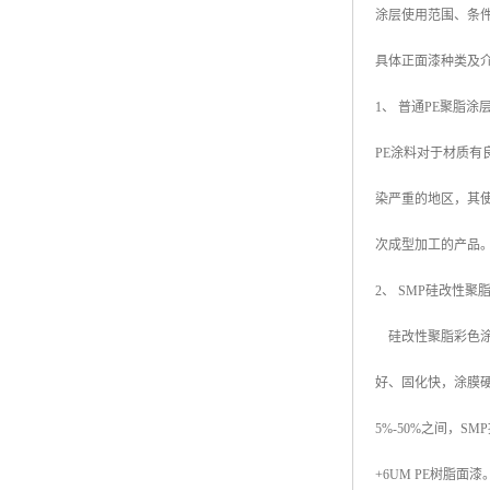
涂层使用范围、条
高耐候彩涂板
烨辉彩钢板
具体正面漆种类及
宝钢彩钢卷
1、 普通PE聚脂涂层 
宝钢彩钢板
PE涂料对于材质有
宝钢彩涂板
染严重的地区，其
氟碳彩钢板
次成型加工的产品
2、 SMP硅改性聚脂涂层（
硅改性聚脂彩色涂
好、固化快，涂膜
5%-50%之间，S
+6UM PE树脂面漆