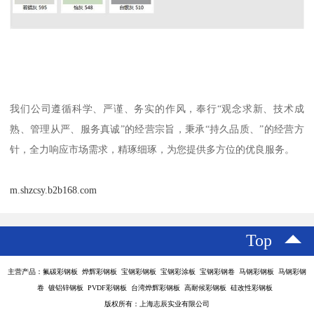
我们公司遵循科学、严谨、务实的作风，奉行“观念求新、技术成
熟、管理从严、服务真诚”的经营宗旨，秉承“持久品质、”的经营方
针，全力响应市场需求，精琢细琢，为您提供多方位的优良服务。
m.shzcsy.b2b168.com
Top
主营产品：氟碳彩钢板 烨辉彩钢板 宝钢彩钢板 宝钢彩涂板 宝钢彩钢卷 马钢彩钢板 马钢彩钢
卷 镀铝锌钢板 PVDF彩钢板 台湾烨辉彩钢板 高耐候彩钢板 硅改性彩钢板
版权所有：上海志辰实业有限公司