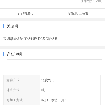
浏览次数：
649
次
产品规格：
发货地:
上海市
关键词
宝钢彩涂钢卷,宝钢彩板,DC52D彩钢板
详细说明
运输方式
送货到门
计重方式
吨
可加工方式
纵剪、横剪、开平