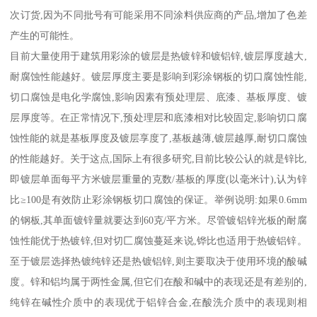
次订货,因为不同批号有可能采用不同涂料供应商的产品,增加了色差
产生的可能性。
目前大量使用于建筑用彩涂的镀层是热镀锌和镀铝锌,镀层厚度越大,
耐腐蚀性能越好。镀层厚度主要是影响到彩涂钢板的切口腐蚀性能,
切口腐蚀是电化学腐蚀,影响因素有预处理层、底漆、基板厚度、镀
层厚度等。在正常情况下,预处理层和底漆相对比较固定,影响切口腐
蚀性能的就是基板厚度及镀层享度了,基板越薄,镀层越厚,耐切口腐蚀
的性能越好。关于这点,国际上有很多研究,目前比较公认的就是锌比,
即镀层单面每平方米镀层重量的克数/基板的厚度(以毫米计),认为锌
比≥100是有效防止彩涂钢板切口腐蚀的保证。举例说明:如果0.6mm
的钢板,其单面镀锌量就要达到60克/平方米。尽管镀铝锌光板的耐腐
蚀性能优于热镀锌,但对切匚腐蚀蔓延来说,铧比也适用于热镀铝锌。
至于镀层选择热镀纯锌还是热镀铝锌,则主要取决于使用环境的酸碱
度。锌和铝均属于两性金属,但它们在酸和碱中的表现还是有差别的,
纯锌在碱性介质中的表现优于铝锌合金,在酸洗介质中的表现则相