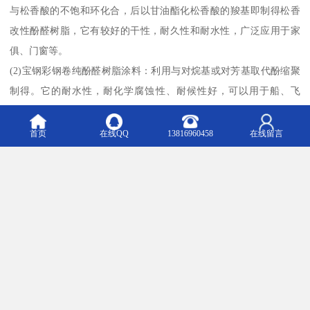
与松香酸的不饱和环化合，后以甘油酯化松香酸的羧基即制得松香
改性酚醛树脂，它有较好的干性，耐久性和耐水性，广泛应用于家
俱、门窗等。
(2)宝钢彩钢卷纯酚醛树脂涂料：利用与对烷基或对芳基取代酚缩聚
制得。它的耐水性，耐化学腐蚀性、耐候性好，可以用于船、飞
机、电气绝缘等。上述两涂料均可溶于脂肪烃、芳烃，松节油等
中。
首页
在线QQ
13816960458
在线留言
6．宝钢彩钢卷环氧树脂涂料环氧树脂的分子结构中含有环氧基，常
用的环氧树脂是由环氧氯丙烷和二酚基丙烷在碱的作用下缩聚而成
的高分子化合物，简称双酚 A 型环氧树脂。它是线型结构，加入胺
类、有机酸、酸酐及其它合成树脂可以交联固化成膜。双酚 A 型环
氧树脂在结构中有羟基、环氧基、醚键等性基团产生引力并形成化
学键，故其粘合力强。另外，它还具有很好的化学稳定性，能耐
碱、耐，韧性和机械强度高。环氧树脂有较高的体积电阻和击穿电
压，因此其电绝缘性好。环氧树脂涂料常用作底漆。