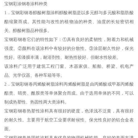
宝钢彩涂钢卷涂料种类
1．宝钢彩钢卷醇酸树脂涂料醇酸树脂是以多元醇与多元酸和脂肪酸
酯缩聚而成。其性能与改性的植物油的种类、油度的长短密切相
关。醇酸树脂品种很多。
宝钢彩钢卷它们的特性如下：①具有良好的柔韧性，附着力和机械
强度。②颜料在该涂料中有较好的分散性。③涂层耐久性好，保光
性好。④漆膜丰满，耐溶剂性、耐热性较好、但耐水性较差。
该涂料广泛用于建筑工程门窗、木器家俱、船舶、桥梁、机电产
品、光学仪器、各种车箱等等。
2．宝钢彩钢卷丙烯酸树脂涂料丙烯酸树脂是由丙烯酸或甲基丙烯酸
酯类、睛类、酰胺类等单体聚合而成。由于选用单体的不同，可以
制成热塑性、热固性两大类涂料。
宝钢彩钢卷热塑性涂料具有很好的硬度，色泽浅不泛黄，具有很好
的耐久性。主要用于航空工业要求耐候性、保光性良好的铝合金表
面。
宝钢彩钢卷热固性涂料具有优良的物理机械性能，良好的表面丰满