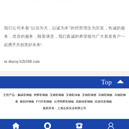
我们公司本着“以信为天，以诚为本”的经营理念为宗旨，热诚的服
务，优良的服务，顾客满意，我们真诚的希望能与广大新老客户一
起携手共创美好未来!
m.shzcsy.b2b168.com
Top
主营产品：氟碳彩钢板 烨辉彩钢板 宝钢彩钢板 宝钢彩涂板 宝钢彩钢卷 马钢彩钢板 马钢彩钢
卷 镀铝锌钢板 PVDF彩钢板 台湾烨辉彩钢板 高耐候彩钢板 硅改性彩钢板
版权所有：上海志辰实业有限公司