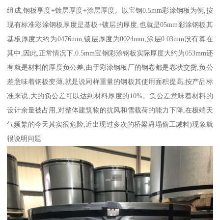
组成,钢板享度+镀层厚度+涂层厚度。以宝钢0.5mm彩涂钢板为例,按
现有标准彩涂钢板厚度是基板+镀层的厚度,也就是05mm彩涂钢板其
基板厚度大约为0476mm,镀层厚度为0024mm,涂层0.03mm没有算在
其中,因此,正常情况下,0.5mm宝钢彩涂钢板实际厚度大约为053mm还
有就是材料的厚度负公差,由于彩涂钢板厂的钢卷都是卷状交货,负公
差意味着钢板变薄,就是说同样重量的钢板其使用面积提高,按产品标
准来说,大的负公差可以达到材料厚度的10%。负公差意味着材料的
设计余量被占用,对整体建筑物的抗风和雪载荷的能力下降,在极端天
气频繁的今天其实很危险,近出现过多次的桥梁坍塌偷工减料)现象就
很说明问题