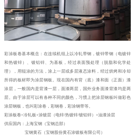
彩涂板卷基本概念：在连续机组上以冷轧带钢，镀锌带钢（电镀锌
和热镀锌）、镀铝锌、为基板，经过表面预处理（脱脂和化学处
理），用辊涂的方法，涂上一层或多层液态涂料，经过烘烤和冷却
所得的板材即为涂层钢板。现在国内有背（底）漆和面（正面）漆
涂层，一般国内是背漆一层，面漆两层，国外业务面漆背漆均是两
层。由于涂层可以有各种不同的颜色，习惯上把涂层钢板叫做彩色
涂层钢板，也叫彩涂卷，彩钢卷，彩涂钢带等。
彩涂板卷=冷轧板+涂镀层（电锌/热镀锌/镀铝锌）+油漆涂层
供应国内：上海宝钢（宝钢总部）
宝钢黄石（宝钢股份黄石涂镀板有限公司）