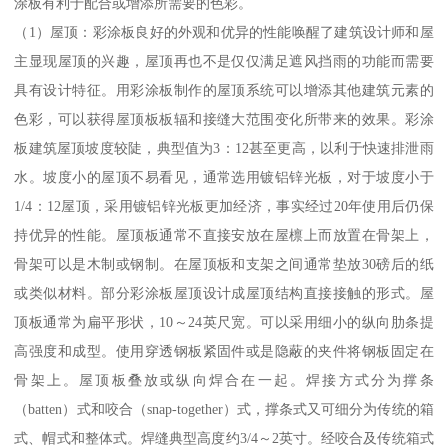
涂板有利于配合或增添所需要的色彩。
（1）屋顶：彩涂板良好的外观和优异的性能唤醒了建筑设计师和屋
主显现屋顶的兴趣，屋顶再也不是仅仅满足遮风挡雨的功能而需要
具有设计特征。用彩涂板制作的屋顶系统可以增添其他建筑元素的
色彩，可以获得屋顶板板辐和接缝大范围变化所带来的效果。彩涂
板建筑屋顶坡度较陡，典型值为3：12甚至更高，以利于快速排泄雨
水。坡度小的屋顶不易看见，通常选用镀铝锌光板，对于坡度小于
1/4：12屋顶，采用镀铝锌光板更加经济，事实经过20年使用后仍保
持优异的性能。屋顶板通常不直接安放在屋檩上而放置在骨架上，
骨架可以是木制或钢制。在屋顶板和支架之间通常垫放30磅后的纸
或类似材料。部分彩涂板屋顶设计成屋顶结构直接接触的形式。屋
顶板通常为扁平形状，10～24英尺宽。可以采用细小的纵向肋条提
高强度和成型。使用穿透钢板紧固件或是隐蔽的夹件将钢板固定在
骨架上。屋顶板叠放或纵向焊合在一起。焊接方式分为撑条
（batten）式和咬合（snap-together）式，撑条式又可细分为传统的箱
式、帽式和整体式。焊缝典型高度约3/4～2英寸。经咬合及传统箱式