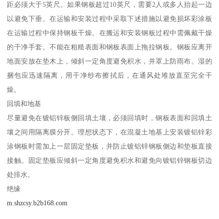
距必须大于5英尺。如果钢板超过10英尺，需要2人或多人抬起一边
以避免下垂。在运输和安装过程中采取下述措施以避免损坏彩涂板
在运输过程中保持钢板干燥。在搬运和安装钢板过程中需佩戴干燥
的干净手套。不能在粗糙表面和钢板表面上拖拉钢板。钢板应离开
地面安放在垫木上，倾斜一定角度避免积水，并罩上防雨布。湿的
捆包应迅速隔离，用干净纱布擦拭后，在通风处堆放直至完全干
燥。
回填和地基
尽量避免在镀铝锌板侧回填土壤，必须回填时，钢板表面和回填土
壤之间用隔离膜分开。理想状态下，在混凝土地基上安装镀铝锌彩
涂钢板时需加上一层固定垫板，并防止镀铝锌钢板侧边和垫板直接
接触。固定垫板应倾斜一定角度避免积水和避免向镀铝锌钢板切边
处排水。
绝缘
m.shzcsy.b2b168.com