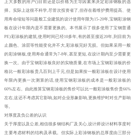
上大多数的用户()目前还是以价格为主导因素来决定彩涂钢板的选
择。实际上这很不科学,尽管次投资省了,但存在着维护费用提高、使
用寿命缩短等问题般工业建筑的设计使用年限为15-20年,宝钢彩涂钢
板在设计年限内是不需要更换的。本书展示了很多使用了宝钢普通
PE)彩涂板的建筑,使用时间已经10多年,有的甚至接近20年,到目前为
止颜色、涂层等性能变化并不大,彩涂板完好无损。但如果采用一般
的彩涂钢板,使用寿命通常为7-8年,甚至更短,在设计期内至少需要更
换一次。由于宝钢彩涂板良好的实物质量,在市场上宝钢彩涂板的价
格比一般彩涂板贵几百到上千元,但是如果按一般彩涂板在设计使用
年限内更换一次测算的话,使用宝钢彩涂板的成本是一般彩涂板的
60%左右。由此推算宝钢彩涂板的售价可以比一般彩涂板售价贵66%
左右,这还不考虑其它影响,如对企业形象影响,更换维护时对生产影响
等。
对厚度及负公差的认识
关于厚度以及公差,相信很多钢结构厂及关心,设计师设计材料享度时
主要考虑材料的结构及承载。但实际上彩涂钢板的总厚度由三部分