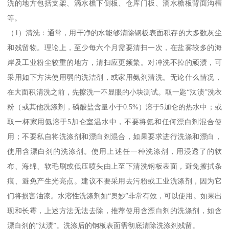
洗的地方包括支架、滴水檐下侧板、仓库门板、滴水檐板背面沟槽
等。
（1）清洗：通常，用干净的水能够清除钢板表面积存的大多数灰尘
和残留物。理论上，至少每六个月需要清扫一次，在盐雾较多的海
岸及工业粉尘较重的地方，清扫应更频繁。对冲洗不掉的顽渍，可
采用如下方法使用弱的洗洁剂，或家用氨剂清洗。无论什么情况，
在大面积清洗之前，先擦洗一不显眼的小块测试。取一匙“汰渍”洗衣
粉（或其他洗涤剂，磷酸盐含量小于0.5%）溶于5加仑的热水中；或
取一杯家用氨溶于5加仑室温水中，不要将氨和任何漂白剂混合使
用；不要私自将洗涤剂和漂白剂混合，如果要求进行洗涤和漂白，
使用含漂白剂的洗涤剂。使用上述任一种洗涤剂，用浸透了的软
布、海绵、软毛刷或低压喷头由上至下清洗钢板表面，避免擦拭条
痕、避免产生光亮点。建议不要采用去污粉或工业洗涤剂，因为它
们将损害油漆。水溶性洗涤剂如“奥妙”非常有效，可以使用。如果出
现和长霉，上述方法无法去除，推荐使用含漂白剂的洗涤剂，如含
漂白剂的“汰渍”。洗涤后的钢板表面需彻底清除洗涤剂残留。