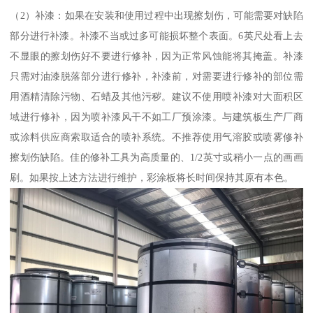
（2）补漆：如果在安装和使用过程中出现擦划伤，可能需要对缺陷
部分进行补漆。补漆不当或过多可能损坏整个表面。6英尺处看上去
不显眼的擦划伤好不要进行修补，因为正常风蚀能将其掩盖。补漆
只需对油漆脱落部分进行修补，补漆前，对需要进行修补的部位需
用酒精清除污物、石蜡及其他污秽。建议不使用喷补漆对大面积区
域进行修补，因为喷补漆风干不如工厂预涂漆。与建筑板生产厂商
或涂料供应商索取适合的喷补系统。不推荐使用气溶胶或喷雾修补
擦划伤缺陷。佳的修补工具为高质量的、1/2英寸或稍小一点的画画
刷。如果按上述方法进行维护，彩涂板将长时间保持其原有本色。