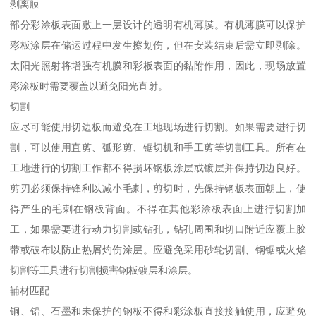
剥离膜
部分彩涂板表面敷上一层设计的透明有机薄膜。有机薄膜可以保护
彩板涂层在储运过程中发生擦划伤，但在安装结束后需立即剥除。
太阳光照射将增强有机膜和彩板表面的黏附作用，因此，现场放置
彩涂板时需要覆盖以避免阳光直射。
切割
应尽可能使用切边板而避免在工地现场进行切割。如果需要进行切
割，可以使用直剪、弧形剪、锯切机和手工剪等切割工具。所有在
工地进行的切割工作都不得损坏钢板涂层或镀层并保持切边良好。
剪刃必须保持锋利以减小毛刺，剪切时，先保持钢板表面朝上，使
得产生的毛刺在钢板背面。不得在其他彩涂板表面上进行切割加
工，如果需要进行动力切割或钻孔，钻孔周围和切口附近应覆上胶
带或破布以防止热屑灼伤涂层。应避免采用砂轮切割、钢锯或火焰
切割等工具进行切割损害钢板镀层和涂层。
辅材匹配
铜、铅、石墨和未保护的钢板不得和彩涂板直接接触使用，应避免