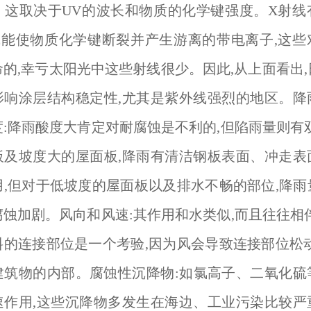
。这取决于UV的波长和物质的化学键强度。X射线
射线能使物质化学键断裂并产生游离的带电离子,这些
的,幸亏太阳光中这些射线很少。因此,从上面看出
影响涂层结构稳定性,尤其是紫外线强烈的地区。降
:降雨酸度大肯定对耐腐蚀是不利的,但陷雨量则有
板及坡度大的屋面板,降雨有清洁钢板表面、冲走表
用,但对于低坡度的屋面板以及排水不畅的部位,降雨
蚀加剧。风向和风速:其作用和水类似,而且往往相
料的连接部位是一个考验,因为风会导致连接部位松动
建筑物的内部。腐蚀性沉降物:如氯高子、二氧化硫
速作用,这些沉降物多发生在海边、工业污染比较严