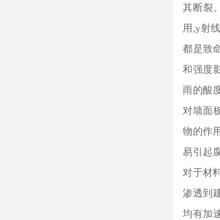
其断裂
用,y
都是致命
和强度
雨的酸度
对墙面
物的作
易引起腐
对于材
渗透到
均有加