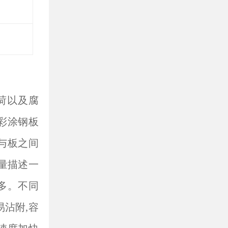
荷以及腐
彩涂钢板
与板之间
量描述一
多。不同
易沾附,容