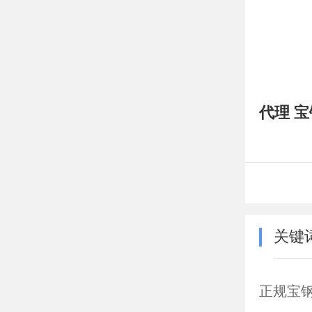
代理 
关键
正规宝