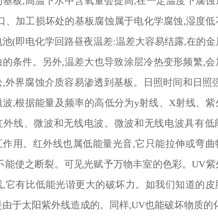
到基板,高温下水中含氧量会提高,在一定温度下腐蚀
切口、加工损坏处的基板腐蚀属于电化学腐蚀,湿度低
池(即电化学回路昼夜温差:温差大容易结露,在的
蚀的条件。另外,温差大也导致涂层冷热变形频繁,会
松,外界腐蚀介质容易渗透到基板。日照时间和日照强
磁波,根据能量及频率的高低分为y射线、X射线、紫
红外线、微波和无线电波。微波和无线电波具有低
互作用。红外线也属低能量光音,它只能拉伸或弯曲
而不能使之断裂。可见光赋予万物丰室的色彩。UV紫
线,它有比低能光谐更大的破坏力。如我们知道的皮
由于太阳紫外线造成的。同样,UV也能破坏物质的