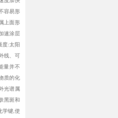
速度加快
不容易形
金属上面形
加速涂层
度:太阳
外线、可
能量并不
物质的化
外光谱属
肤黑斑和
化学键,使