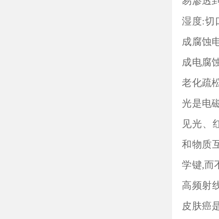
易渗透
湿度:
成腐蚀电
成电腐
老化疏
光是电
见光、
和物质
学键,
高频射
皮肤癌是