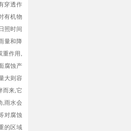
有穿透作
对有机物
,日照时间
雨量和降
双重作用,
面腐蚀产
量大则容
伴而来,它
,雨水会
等对腐蚀
重的区域