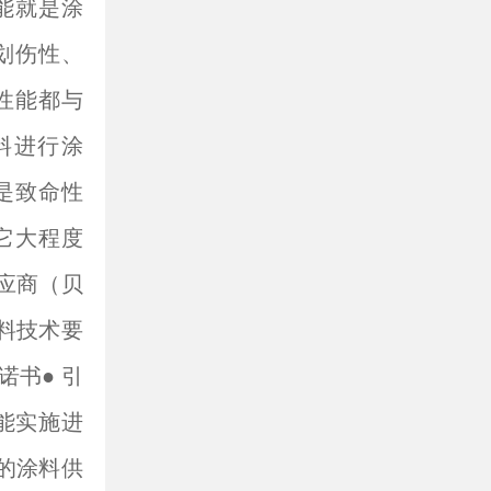
能就是涂
划伤性、
性能都与
料进行涂
是致命性
它大程度
应商（贝
料技术要
诺书● 引
性能实施进
的涂料供