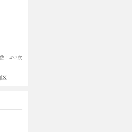
数：
437
次
山区