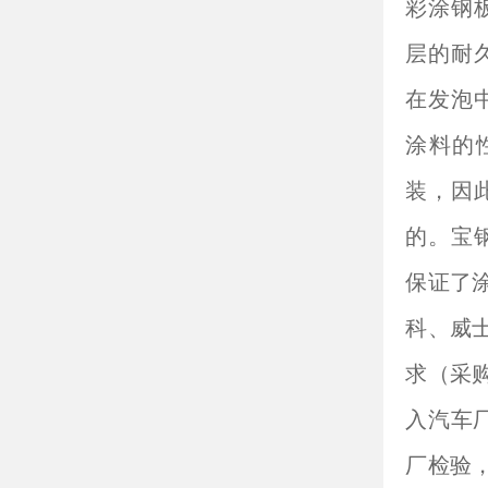
彩涂钢
层的耐
在发泡
涂料的
装，因
的。宝
保证了
科、威
求（采购
入汽车厂
厂检验