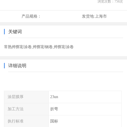
浏览次数：
756
次
产品规格：
发货地:
上海市
关键词
常熟烨辉彩涂卷,烨辉彩钢卷,烨辉彩涂卷
详细说明
涂层膜厚
23un
加工方法
折弯
执行标准
国标