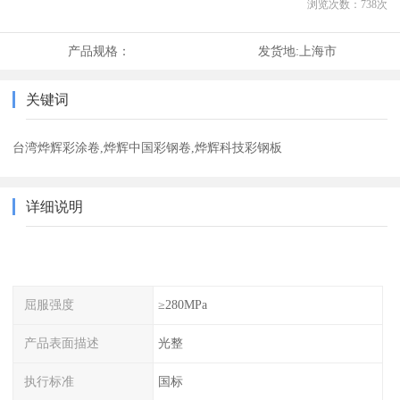
浏览次数：
738
次
产品规格：
发货地:
上海市
关键词
台湾烨辉彩涂卷,烨辉中国彩钢卷,烨辉科技彩钢板
详细说明
屈服强度
≥280MPa
产品表面描述
光整
执行标准
国标