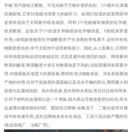
学键,而不能使之断裂。可见光赋予万物丰室的色彩。UV紫外光谱属
高频射线,它有比低能光谐更大的破坏力。如我们知道的皮肤黑斑和
皮肤癌是由于太阳紫外线造成的。同样,UV也能破坏物质的化学键,
使其断裂。这取决于UV的波长和物质的化学键强度。X射线有穿透
作用,y射线能使物质化学键断裂并产生游离的带电离子,这些对有机
物都是致命的,幸亏太阳光中这些射线很少。因此,从上面看出,日照时
间和强度影响涂层结构稳定性,尤其是紫外线强烈的地区。降雨量和
降雨的酸度:降雨酸度大肯定对耐腐蚀是不利的,但陷雨量则有双重作
用,对墙面板及坡度大的屋面板,降雨有清洁钢板表面、冲走表面腐蚀
产物的作用,但对于低坡度的屋面板以及排水不畅的部位,降雨量大则
容易引起腐蚀加剧。风向和风速:其作用和水类似,而且往往相伴而来,
它对于材料的连接部位是一个考验,因为风会导致连接部位松动,雨水
会渗透到建筑物的内部。腐蚀性沉降物:如氯高子、二氧化硫等对腐
蚀均有加速作用,这些沉降物多发生在海边、工业污染比较严重的区
域(如发电厂、冶炼厂等)。