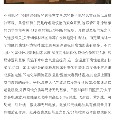
不同地区宝钢彩涂钢板的选择主要考虑的是当地的风雪载荷以及腐
蚀环境。风雪载荷主要是考虑建筑物的安全系数,这尽管和彩涂钢板
的力学性能有关,但更多的和压型钢板的板型、厚度以及板与板之间
的连接有关(关于钢板材料的推荐在发展趋势中描述)。而定量描述一
个地区的腐蚀环境相对困难,影响彩涂钢板的腐蚀因素有很多。不同
地区的腐蚀环境影响因素温度:温度高涂层软化,腐蚀介质容易沾附,容
易渗透到基板,高温下水中含氧量会提高,在一定温度下腐蚀速度加快
湿度:切口、加工损坏处的基板腐蚀属于电化学腐蚀,湿度低不容易形
成腐蚀电池(即电化学回路昼夜温差:温差大容易结露,在的金属上面形
成电腐蚀的条件。另外,温差大也导致涂层冷热变形频繁,会加速涂层
老化疏松,外界腐蚀介质容易渗透到基板。日照时间和日照强度:太阳
光是电磁波,根据能量及频率的高低分为y射线、X射线、紫外线、可
见光、红外线、微波和无线电波。微波和无线电波具有低能量并不
和物质互作用。红外线也属低能量光音,它只能拉伸或弯曲物质的化