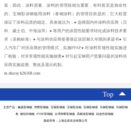
装，因此，涂料质量、涂料的管理就相当重要，有时甚至是致命性
的。宝钢彩涂钢板用涂料（卷钢涂料）的管理目前是的，它大程度
保证了涂料品质的稳定。具体做法为：● 选择国内外涂料供应商（贝
科、威士伯、中海油等）● 将用户的涂层性能要求转化成涂料技术要
求（采购标准）● 与涂料供应商签署保证涂层耐久年限的承诺书● 引
入汽车厂对供应商的管理模式，实施PPAP● 对涂料常规性能实施进
厂检验，对非常规性能实施抽查● 对引起宝钢用户质量问题的涂料供
应商实施追溯、整改及退出机制。
m.shzcsy.b2b168.com
Top
主营产品：氟碳彩钢板 烨辉彩钢板 宝钢彩钢板 宝钢彩涂板 宝钢彩钢卷 马钢彩钢板 马钢彩钢
卷 镀铝锌钢板 PVDF彩钢板 台湾烨辉彩钢板 高耐候彩钢板 硅改性彩钢板
版权所有：上海志辰实业有限公司