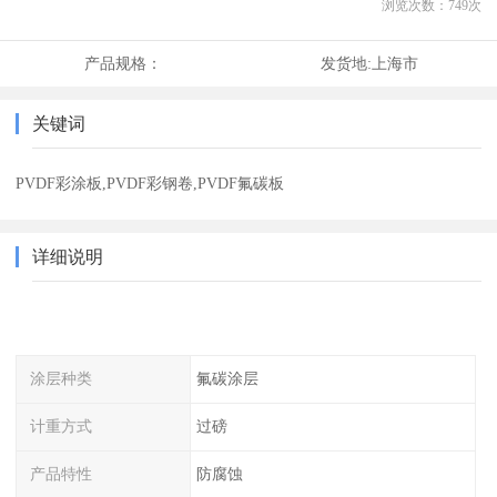
浏览次数：
749
次
产品规格：
发货地:
上海市
关键词
PVDF彩涂板,PVDF彩钢卷,PVDF氟碳板
详细说明
涂层种类
氟碳涂层
计重方式
过磅
产品特性
防腐蚀