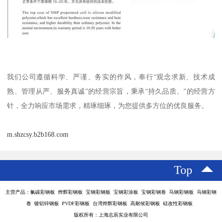
我们公司遵循科学、严谨、务实的作风，奉行“观念求新、技术成
熟、管理从严、服务真诚”的经营宗旨，秉承“持久品质、”的经营方
针，全力响应市场需求，精琢细琢，为您提供多方位的优良服务。
m.shzcsy.b2b168.com
Top
主营产品：氟碳彩钢板 烨辉彩钢板 宝钢彩钢板 宝钢彩涂板 宝钢彩钢卷 马钢彩钢板 马钢彩钢
卷 镀铝锌钢板 PVDF彩钢板 台湾烨辉彩钢板 高耐候彩钢板 硅改性彩钢板
版权所有：上海志辰实业有限公司