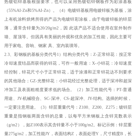
热镀铝锌基板根据要求，也可以采用热镀铝锌钢板作为彩涂基板
（55%AI-Zn和5%AI-Zn）。（4）电镀锌基板用电镀锌板为基板，涂
上有机涂料烘烤所得的产品为电镀锌彩涂板，由于电镀锌板的锌层
薄，通常含锌量为20/20g/m2，因 此该产品不适合使用在室外制作
墙、屋顶等。但因具有美丽的外观和优良的加工性能，因此主要可
用于家电、音响、钢家 具、室内装璜等。
2.3、彩钢板的基板分类代号1）结构分类代号：Z-正常锌花：按正常
冷却速度结晶而获得的锌花，可作一般用途：X-小锌花：冷却速度
经控制，锌花尺寸小于正常锌花，适于涂漆和正常锌花达不到要求
的其他场合；GZ-光整锌花：小锌花经过光整处理，适于深冲和超深
冲加工及表面粗糙度要求低的场合。（2）加工性能代号：PT-普通
用途、JY-机械咬合、SC-深冲、CS-超深冲、JY-结构。选择的时候，
一定要注意用途。（3）锌层重量代号：Z100、Z200、Z275；镀锌层
重量是指钢板两面含锌的总量，以每平方米钢板上含锌克数表示
（g/m2），如Z100表示其含锌量不小于100g/m2。标记示例：锌层重
量275g/m2，加工性能JY，表面结构Z，表面处理Y，尺寸精度B，长