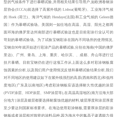
型的气候条件下进行暴晒试验,并用相关结果引导用户,如欧洲卷钢涂
层协会(ECCA)就选择了高紫外线的 Lisboa(菊萄牙)、工业海洋气候
的 Hoek (荷兰)、海洋气候的 Hendaye(法国)和工业气候的 Geleen德
国〕作为暴晒试验场。美国则一如往地在高温、高湿、阳光之都两
面环海的佛罗里达州南部进行暴晒试验这也是目前彩涂行业认可的
苛刻的暴晒试验场。为了试验宝钢彩涂在国内不同场所的使用情况,
宝钢自90年就开始进行彩涂产品的暴晒试验,分别在海南(中国的佛罗
里达)、广州、膏岛、上海、重庆、哈尔滨、、成都、舟山等进行过
挂片暴晒。目前宝钢仍在进行这项工作从上面这么多对彩涂钢板腐
蚀因素的分析,以及我们用户使用情况反馈和暴晒试验结果分析,我们
对不同地区的使用建议如下在紫外线强烈的高原(西南和西北)和低纬
度地区(广东及以南地区)考虑彩涂钢板应该选择耐久性优越的涂层
(PVDF涂层、HDP涂层、SMP涂层等),在高温高湿地区(南方沿海大部
分地方}涂层及镀层都要选择耐腐蚀优越的材料,镀层厚度和涂层厚度
至少要达到国家标准要求。在海边使用彩涂钢板,需要厚涂层的彩涂
钢板或者涂层相对致密的涂料品种,因为海水中的氯高子渗透能力很