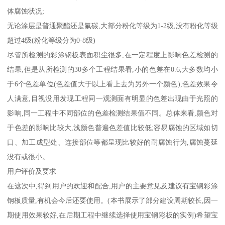
体腐蚀状况;
无论涂层是普通聚酯还是氟碳,大部分粉化等级为1-2级,没有粉化等级
超过4级(粉化等级分为0-8级)
尽管所检测的彩涂钢板表面积尘很多,在一定程度上影响色差检测的
结果,但是从所检测的30多个工程结果看,小的色差在0.6,大多数均小
于6个色差单位(色差值大于以上看上去为另外一个颜色),色差效果令
人满意,目视没用发现工程同一观测面有明显的色差出现由于光照的
影响,同一工程中不同部位的色差检测结果值不同。总体来看,颜色对
于色差的影响比较大,浅颜色普遍色差值比较低;容易腐蚀的区域如切
口、加工成型处、连接部位等都呈现比较好的耐腐蚀行为,腐蚀蔓延
没有或很小。
用户评价及要求
在这次中,得到用户的欢迎和配合,用户的主要意见及建议有宝钢彩涂
钢板质量,有机会今后还要使用。(本书展示了部分建设周期较长,因一
期使用效果较好,在后期工程中继续选择使用宝钢彩板的实例)希望宝