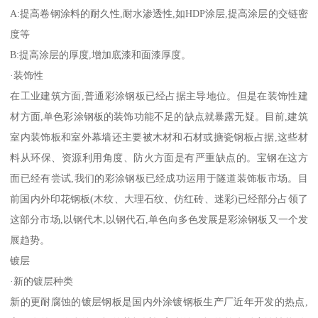
A:提高卷钢涂料的耐久性,耐水渗透性,如HDP涂层,提高涂层的交链密
度等
B:提高涂层的厚度,增加底漆和面漆厚度。
·装饰性
在工业建筑方面,普通彩涂钢板已经占据主导地位。但是在装饰性建
材方面,单色彩涂钢板的装饰功能不足的缺点就暴露无疑。目前,建筑
室内装饰板和室外幕墙还主要被木材和石材或搪瓷钢板占据,这些材
料从环保、资源利用角度、防火方面是有严重缺点的。宝钢在这方
面已经有尝试,我们的彩涂钢板已经成功运用于隧道装饰板市场。目
前国内外印花钢板(木纹、大理石纹、仿红砖、迷彩)已经部分占领了
这部分市场,以钢代木,以钢代石,单色向多色发展是彩涂钢板又一个发
展趋势。
镀层
·新的镀层种类
新的更耐腐蚀的镀层钢板是国内外涂镀钢板生产厂近年开发的热点,