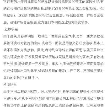
它们有的用作彩涂钢板的基板以提高彩涂钢板的整体耐腐蚀性能:有
的直接用作建筑物的屋面板,以取代昂贵的有色金属合金板(钛板、铝
镁锰板)。这些新的镀层有铝硅合金镀层、锌铝镁镀层、锌铝合金镀
层、改性锌铝合金镀层,这方面日本钢铁企业研究得比较多。
·差厚镀层
由于建筑用彩涂钢板一般就是一面暴露在空气中,另外一面大多数在
腐蚀环境相对较好的室内,或者另一面就是用做夹芯或发泡板:基本上
就不和腐蚀介质接触。因此,考虑到全球锌资源的匮乏,以及开采锌资
源的环境负荷,开发双面差厚镀层钢板既满足耐腐蚀的要求,又有效地
节约资源,是镀层又一开发亮点。事实上,宝钢已经开发出双面差厚的
热镀锌彩涂出口到北美,镀铝锌差厚的开发(生产工艺、不同镀层量对
腐蚀的影响)正在进行中。
检测结果
由于不同工程使用材料、环境等的不同,检测结果的规律性和重现性
不是很多,但从不同地区的使用年限较长的工程处也能发现如下规律
使用10年以上的聚酯彩涂钢板总体上涂膜还是很完整、没有发现整