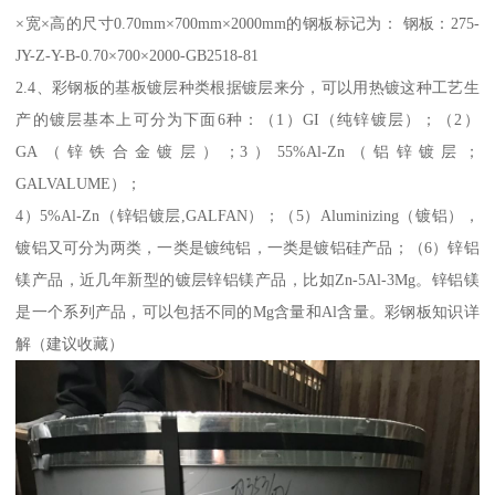
×宽×高的尺寸0.70mm×700mm×2000mm的钢板标记为： 钢板：275-
JY-Z-Y-B-0.70×700×2000-GB2518-81
2.4、彩钢板的基板镀层种类根据镀层来分，可以用热镀这种工艺生
产的镀层基本上可分为下面6种：（1）GI（纯锌镀层）；（2）
GA（锌铁合金镀层）；3）55%Al-Zn（铝锌镀层；
GALVALUME）；
4）5%Al-Zn（锌铝镀层,GALFAN）；（5）Aluminizing（镀铝），
镀铝又可分为两类，一类是镀纯铝，一类是镀铝硅产品；（6）锌铝
镁产品，近几年新型的镀层锌铝镁产品，比如Zn-5Al-3Mg。锌铝镁
是一个系列产品，可以包括不同的Mg含量和Al含量。彩钢板知识详
解（建议收藏）