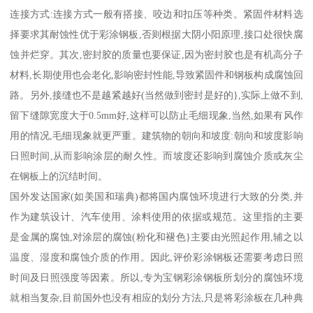
连接方式:连接方式一般有搭接、咬边和扣压等种类。紧固件材料选
择要求其耐蚀性优于彩涂钢板,否则根据大阴小阳原理,接口处很快腐
蚀并烂穿。其次,密封胶的质量也要保证,因为密封胶也是有机高分子
材料,长期使用也会老化,影响密封性能,导致紧固件和钢板构成腐蚀回
路。另外,接缝也不是越紧越好(当然做到密封是好的},实际上做不到,
留下缝隙宽度大于0.5mm好,这样可以防止毛细现象,当然,如果有风作
用的情况,毛细现象就更严重。建筑物的朝向和坡度:朝向和坡度影响
日照时间,从而影响涂层的耐久性。而坡度还影响到腐蚀介质或灰尘
在钢板上的沉结时间。
国外发达国家(如美国和瑞典)都将国内腐蚀环境进行大致的分类,并
作为建筑设计、汽车使用、涂料使用的依据或规范。这里指的主要
是金属的腐蚀,对涂层的腐蚀(粉化和褪色}主要由光照起作用,辅之以
温度、湿度和腐蚀介质的作用。因此,评价彩涂钢板还需要考虑日照
时间及日照强度等因素。所以,专为宝钢彩涂钢板所划分的腐蚀环境
就相当复杂,目前国外也没有相应的划分方法,只是将彩涂板在几种典