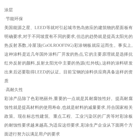
涂层
·节能环保
美国能源之星、LEED等就对引起城市热岛效应的建筑物的星面板有
明确要求,对于不同坡度有不同的要求,但总的趋势就是提高太阳光的
热反射系数,冷屋顶(CoOLROOFING)彩涂钢板就应运而生。事实上,
这种涂料是近几年国外涂料厂开发的热点,它的主要原理就是选择抗
红外反射的颜料,反射太阳光中主要的热源(红外线),这样的涂料研发
出来后还要取得LEED的认证。目前宝钢的涂料供应商具备这样的资
质
·高耐久性
彩涂产品除了色彩艳丽外,重要的一点就是其耐腐蚀性好。提高耐腐
蚀性就是提高材料的使用寿命,也就是材料的减量要求,符合国家相关
政策。现在标志性建筑、重点工程、工业污染区的厂房等对彩涂板
的耐蚀性要求越来越高,为适应这些要求,彩涂生产企业从下面两个方
面进行努力以满足用户的要求