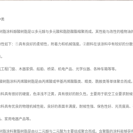
种类
酸树脂涂料醇酸树脂是以多元醇与多元酸和脂肪酸酯缩聚而成。其性能与改性的植物油
特性如下：①具有良好的柔韧性，附着力和机械强度。②颜料在该涂料中有较好的分散
差。
筑工程门窗、木器家俱、船舶、桥梁、机电产品、光学仪器、各种车箱等等。
烯酸树脂涂料丙烯酸树脂是由丙烯酸或甲基丙烯酸酯类、睛类、酰胺类等单体聚合而成
涂料具有很好的硬度，色泽浅不泛黄，具有很好的耐久性。主要用于航空工业要求耐候
涂料具有优良的物理机械性能，良好的表面丰满度，耐候性强、保色性好、光亮度高、
品、家用电器产品等。
酯树脂涂料聚酯树脂是由以二元醇与二元酸为主要组成聚合而成。含聚酯的涂料能够获