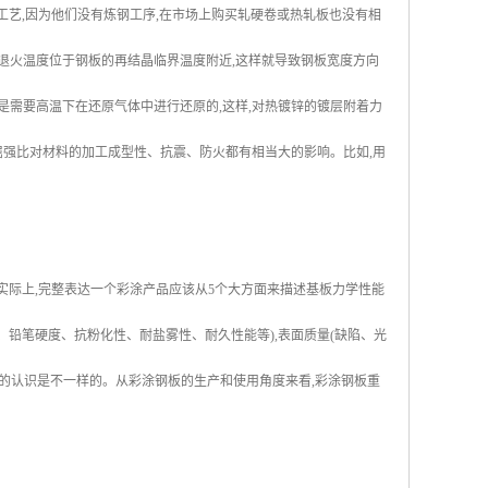
工艺,因为他们没有炼钢工序,在市场上购买轧硬卷或热轧板也没有相
时退火温度位于钢板的再结晶临界温度附近,这样就导致钢板宽度方向
是需要高温下在还原气体中进行还原的,这样,对热镀锌的镀层附着力
,屈强比对材料的加工成型性、抗震、防火都有相当大的影响。比如,用
。实际上,完整表达一个彩涂产品应该从5个大方面来描述基板力学性能
击、铅笔硬度、抗粉化性、耐盐雾性、耐久性能等),表面质量(缺陷、光
此的认识是不一样的。从彩涂钢板的生产和使用角度来看,彩涂钢板重