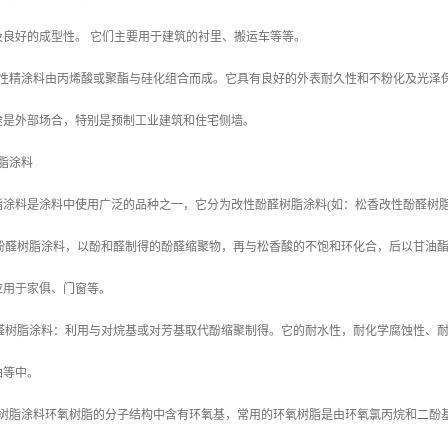
及良好的成型性。 它们主要用于建筑的衬里、搬运车等等。
改性精涂料由丙烯酸或聚酯与硅化组合而成。它具有良好的外表耐久性和不粉化及光泽
途是外部场合，特别是预制工业建筑和住宅侧墙。
脂涂料
脂涂料是涂料中使用广泛的品种之一，它分为改性酚醛树脂涂料(如：松香改性酚醛树脂
改性酚醛树脂涂料，以酚和醛制得的酚醛缩聚物，再与松香酸的不饱和环化合，后以甘油
应用于家俱、门窗等。
纯酚醛树脂涂料：利用与对烷基或对芳基取代酚缩聚制得。它的耐水性，耐化学腐蚀性、
油等中。
树脂涂料环氧树脂的分子结构中含有环氧基，常用的环氧树脂是由环氧氯丙烷和二酚基