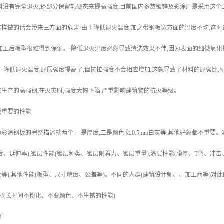
料没有完全退火,还部分保留轧硬态来提高强度,目前国内多数镀锌及彩涂厂是采用这个
样做的话会带来三方面的危害·由于降低退火温度,加之带钢板宽方面的温度不均,这
加工后板型很难得到保证。·降低退火温度必然导致清洗效果不佳,因为表面的细微氧化
·降低退火温度,屈服强度提高了,但抗拉强度不会相应增加,这就导致了材料的屈强比
生产的高强钢,在火灾时,强度大幅下陷,严重影响建筑物的抗火等级。
板重要的性能
彩涂钢板的完整描述就两个:一是厚度,二是颜色,如0.5mm白灰等,其他好象都不重要
度、延伸率),镀层性能(镀层种类、镀层附着力、镀层重量),涂层性能(膜厚、T弯、冲
等),其他性能(板型、尺寸精度、公差等)。不同的人群(建筑设计师、、加工商等)对
!(长时间不粉化、不变颜色、不生锈的性能)
造