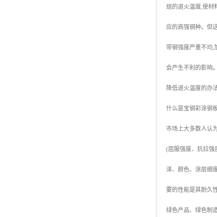
组的退火温度,使材
高耐候彩涂板
烨辉彩钢板
应的高强钢种。但这
宝钢彩钢卷
带钢强度严重不均,
宝钢彩钢板
会产生不利的影响。
宝钢彩涂板
降低退火温度的办法
氟碳彩钢板
什么是宝钢彩涂钢
市场上大多数人认为
(屈服强度、抗拉强
泽、颜色、涂层细度
要的性能是其耐久性
绿色产品、绿色制