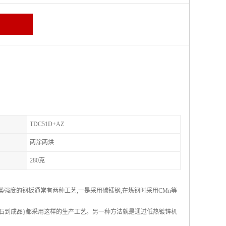
TDC51D+AZ
两涂两烘
280克
类强度的钢板通常有两种工艺,一是采用碳锰钢,在炼钢时采用CMn等
矿石到成品}都采用这样的生产工艺。另一种方法就是通过低热镀锌机