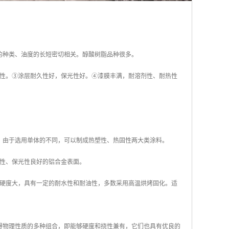
的种类、油度的长短密切相关。醇酸树脂品种很多。
性。③涂层耐久性好，保光性好。④漆膜丰满，耐溶剂性、耐热性
。由于选用单体的不同，可以制成热塑性、热固性两大类涂料。
性、保光性良好的铝合金表面。
硬度大，具有一定的耐水性和耐油性，多数采用高温烘烤固化。适
得物理性质的多种组合，即能够硬度和挠性兼有，它们也具有优良的