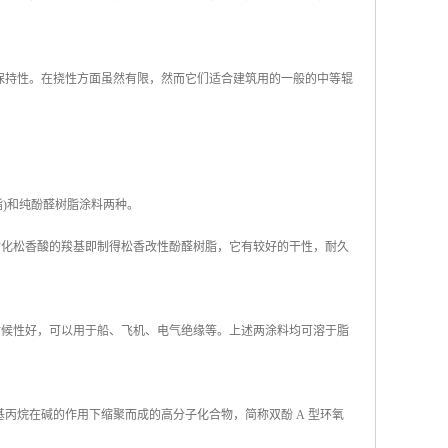
保持性。在挠性方面虽然有限，然而它们适合建筑用的一般的中等辊
)和纯酚醛树脂涂料两种。
酯化松香酸的羧基即制得松香改性酚醛树脂，它有较好的干性，耐久
耐候性好，可以用于船、飞机、电气绝缘等。上述两涂料均可溶于脂
丙烷在碱的作用下缩聚而成的高分子化合物，简称双酚 A 型环氧