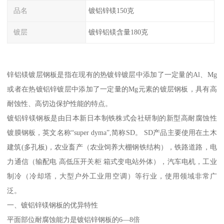
品名
镀铝锌镁150克
镀层
镀锌铝镁含量180克
锌铝镁镀层钢板是指在现有的热镀锌镀层中添加了一定量的Al、Mg
或者在热镀铝锌镀层中添加了一定量的Mg元素的镀层钢板，具有高
耐蚀性、高切边保护性能的特点。
镀铝锌镁钢板是由日本新日本制铁株式会社研制的新型高耐腐蚀性
镀膜钢板，英文名称“super dyma”,简称SD。 SD产品主要使用在土木
建筑(多孔板)，农业畜产（农业饲养大棚钢铁结构），铁路道路，电
力通信（输配电 高低压开关柜 箱式变电站外体），汽车电机，工业
制冷（冷却塔，大型户外工业用空调）等行业，使用领域非常广
泛。
一、镀铝锌镁钢板的优异特性
平面部位耐腐蚀能力是镀铝锌钢板的6—8倍