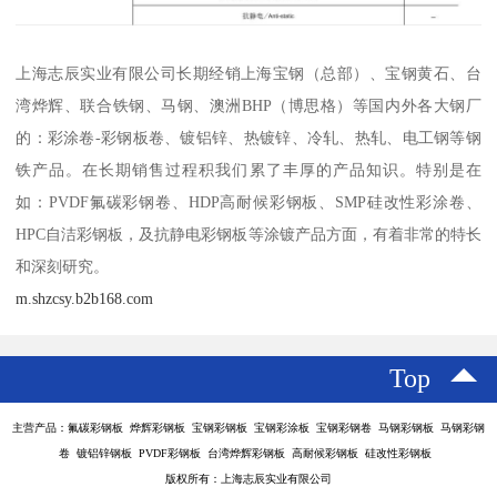
上海志辰实业有限公司长期经销上海宝钢（总部）、宝钢黄石、台
湾烨辉、联合铁钢、马钢、澳洲BHP（博思格）等国内外各大钢厂
的：彩涂卷-彩钢板卷、镀铝锌、热镀锌、冷轧、热轧、电工钢等钢
铁产品。在长期销售过程积我们累了丰厚的产品知识。特别是在
如：PVDF氟碳彩钢卷、HDP高耐候彩钢板、SMP硅改性彩涂卷、
HPC自洁彩钢板，及抗静电彩钢板等涂镀产品方面，有着非常的特长
和深刻研究。
m.shzcsy.b2b168.com
Top
主营产品：氟碳彩钢板 烨辉彩钢板 宝钢彩钢板 宝钢彩涂板 宝钢彩钢卷 马钢彩钢板 马钢彩钢
卷 镀铝锌钢板 PVDF彩钢板 台湾烨辉彩钢板 高耐候彩钢板 硅改性彩钢板
版权所有：上海志辰实业有限公司