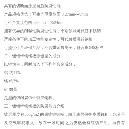
具有的切断面涂层自愈防腐性能
产品规格优势：可生产厚度范围 0.27mm---9mm
可生产宽度范围 580mm---1524mm
拥有优异的耐碱性防腐蚀性能，个别领域可代替不锈钢
严峻条件下的加工性能稳定性，可代替后浸锌钢板
可提供生产环保产品，不含重金属离子，符合ROHS标准
二、镀铝锌镁钢板涂镀层的成分
以锌为主，同时加入了下列的合金成分：
铝 约11%
镁 约3%
硅 微量
是型的强耐腐蚀性镀层钢板。
三、镀铝锌镁钢板的防腐能力介绍
镀层厚度在550g/m2 的后镀锌钢板，由于表面保护皮膜较粗，水分子
及空气容易渗入，故在一段时间之后仍然会有红锈产生。而仅有