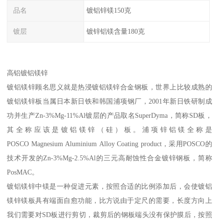
品名
镀铝锌镁150克
镀层
镀锌铝镁含量180克
高铝镀铝镁锌
镀铝镁锌顾名思义就是热浸镀铝镁锌合金钢板，世界上比较成熟的
镀铝镁锌板当属日本新日铁和韩国浦项钢厂，2001年新日铁研制成
功并生产Zn-3%Mg-11%Al镀层的产品取名SuperDyma，简称SD板，
其全称应该是镀铝镁锌（硅）板。浦项锌铝镁全称是
POSCO Magnesium Aluminium Alloy Coating product，采用POSCO的
技术开发的Zn-3%Mg-2.5%Al的三元高耐蚀性合金镀锌钢板，简称
PosMAC。
镀铝镁锌中镁是一种促进元素，按照合适的比例添加后，会使镀铝
镁锌镁板具有端面自愈功能，比方说由于定尺的需要，长度方向上
我们需要对SD板进行剪切，裁剪后的钢板端头没有保护膜后，按照