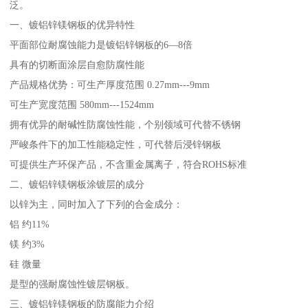
泛。
一、镀铝锌镁钢板的优异特性
平面部位耐腐蚀能力是镀铝锌钢板的6—8倍
具有的切断面涂层自愈防腐性能
产品规格优势：可生产厚度范围 0.27mm---9mm
可生产宽度范围 580mm---1524mm
拥有优异的耐碱性防腐蚀性能，个别领域可代替不锈钢
严峻条件下的加工性能稳定性，可代替后浸锌钢板
可提供生产环保产品，不含重金属离子，符合ROHS标准
二、镀铝锌镁钢板涂镀层的成分
以锌为主，同时加入了下列的合金成分：
铝 约11%
镁 约3%
硅 微量
是型的强耐腐蚀性镀层钢板。
三、镀铝锌镁钢板的防腐能力介绍