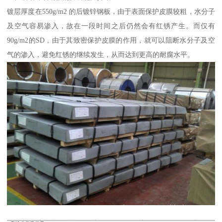
镀层厚度在550g/m2 的后镀锌钢板，由于表面保护皮膜较粗，水分子
及空气容易渗入，故在一段时间之后仍然会有红锈产生。而仅有
90g/m2的SD，由于其致密保护皮膜的作用，就可以阻断水分子及空
气的渗入，避免红锈的继续发生，从而达到更高的耐腐水平。