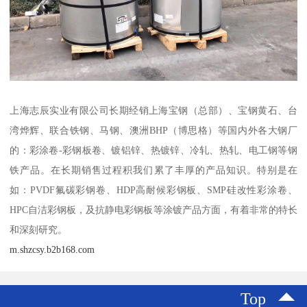
上海志辰实业有限公司长期经销上海宝钢（总部）、宝钢黄石、台
湾烨辉、联合铁钢、马钢、澳洲BHP（博思格）等国内外各大钢厂
的：彩涂卷-彩钢板卷、镀铝锌、热镀锌、冷轧、热轧、电工钢等钢
铁产品。在长期销售过程积我们累了丰厚的产品知识。特别是在
如：PVDF氟碳彩钢卷、HDP高耐候彩钢板、SMP硅改性彩涂卷、
HPC自洁彩钢板，及抗静电彩钢板等涂镀产品方面，有着非常的特长
和深刻研究。
m.shzcsy.b2b168.com
Top