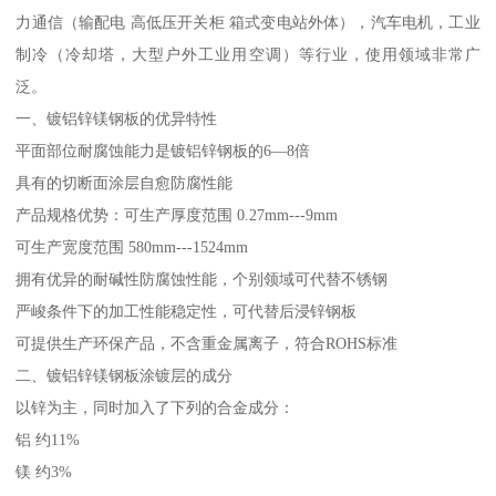
力通信（输配电 高低压开关柜 箱式变电站外体），汽车电机，工业
制冷（冷却塔，大型户外工业用空调）等行业，使用领域非常广
泛。
一、镀铝锌镁钢板的优异特性
平面部位耐腐蚀能力是镀铝锌钢板的6—8倍
具有的切断面涂层自愈防腐性能
产品规格优势：可生产厚度范围 0.27mm---9mm
可生产宽度范围 580mm---1524mm
拥有优异的耐碱性防腐蚀性能，个别领域可代替不锈钢
严峻条件下的加工性能稳定性，可代替后浸锌钢板
可提供生产环保产品，不含重金属离子，符合ROHS标准
二、镀铝锌镁钢板涂镀层的成分
以锌为主，同时加入了下列的合金成分：
铝 约11%
镁 约3%