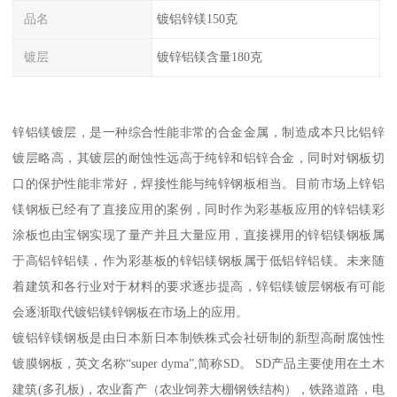
品名
镀铝锌镁150克
镀层
镀锌铝镁含量180克
锌铝镁镀层，是一种综合性能非常的合金金属，制造成本只比铝锌
镀层略高，其镀层的耐蚀性远高于纯锌和铝锌合金，同时对钢板切
口的保护性能非常好，焊接性能与纯锌钢板相当。目前市场上锌铝
镁钢板已经有了直接应用的案例，同时作为彩基板应用的锌铝镁彩
涂板也由宝钢实现了量产并且大量应用，直接裸用的锌铝镁钢板属
于高铝锌铝镁，作为彩基板的锌铝镁钢板属于低铝锌铝镁。未来随
着建筑和各行业对于材料的要求逐步提高，锌铝镁镀层钢板有可能
会逐渐取代镀铝镁锌钢板在市场上的应用。
镀铝锌镁钢板是由日本新日本制铁株式会社研制的新型高耐腐蚀性
镀膜钢板，英文名称“super dyma”,简称SD。 SD产品主要使用在土木
建筑(多孔板)，农业畜产（农业饲养大棚钢铁结构），铁路道路，电