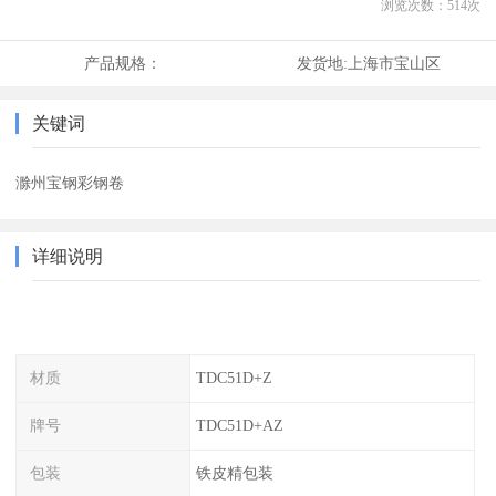
浏览次数：
514
次
产品规格：
发货地:
上海市宝山区
关键词
滁州宝钢彩钢卷
详细说明
材质
TDC51D+Z
牌号
TDC51D+AZ
包装
铁皮精包装