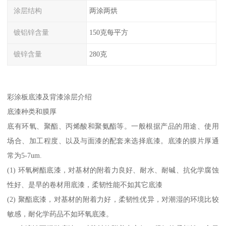
涂层结构
两涂两烘
镀铝锌含量
150克每平方
镀锌含量
280克
彩涂板底漆及背漆涂层介绍
底漆种类和膜厚
底有环氧、聚酯、丙烯酸和聚氨酯等。一般根据产品的用途、使用
场合、加工程度、以及与面漆的配套来选择底漆。底漆的膜片厚通
常为5-7um.
(1) 环氧树酯底漆，对基材的附着力良好、耐水、耐碱、抗化学腐蚀
性好、是早的卷材用底漆，柔韧性能不如其它底漆
(2) 聚酯底漆，对基材的附着力好，柔韧性优异，对潮湿的环境比较
敏感，耐化学药品不如环氧底漆。