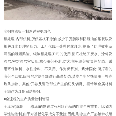
宝钢彩涂板—制造过程更绿色
预处理:内部供料,所供基板不涂油,减少了脱脂液和防锈油的消耗以及
相关废水处理的压力。工厂化统一处理钝化废水,提高了处理效率及
可能的泄漏风险。辊涂预处理(D|P)的使用,彻底杜绝了废水。涂料及
涂层:密封涂层室负压,减少溶剂外泄,防火地坪,溶剂收集并焚烧。采
用环保涂料、水性涂料、不采用、作为稀释剂。烘烤固化:所挥发的
溶剂全回收,回收的溶剂全部进行高温焚烧,焚烧产生的热量用于补充
热风加热。其他:开卷及辔取部位产生的切头切尾、捆带等金属材料
全部作为废钢回炉炼钢。
■全流程的生产质量控制管理
全流程(炼钢——彩涂)的制造过程对终产品的性能至关重要。比如力
学性能控制,由于对基板化学成分不受控,因此,彩涂生产厂热镀锌机组