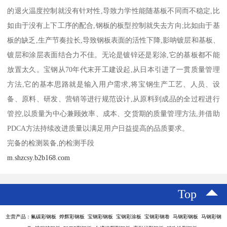
的退火温度控制就没有针对性,导致力学性能随基板不同而不稳定,比
如由于没有上下工序的配合,钢板的板型控制就失去方向;比如由于基
板的缺乏,生产节奏拉长,导致钢板表面的活性下降,影呐镀层和基板、
镀层和涂层表面结合力不佳。无论是镀锌还是彩涂,它的基板都不能
放置太久。宝钢从70年代末开工建设起,从日本引进了一贯质量管理
方法,它的基本思路就是输入用户需求,将宝钢生产工艺、人员、设
备、原料、研发、营销等进行规范设计,从原料到成品的全过程进行
管控,以质量为中心兼顾效率、成本、交货期的质量管理方法,并借助
PDCA方法持续改进质量以满足用户日益提高的品质要求。
完备的检测装备,的检测手段
m.shzcsy.b2b168.com
Top
主营产品：氟碳彩钢板 烨辉彩钢板 宝钢彩钢板 宝钢彩涂板 宝钢彩钢卷 马钢彩钢板 马钢彩钢