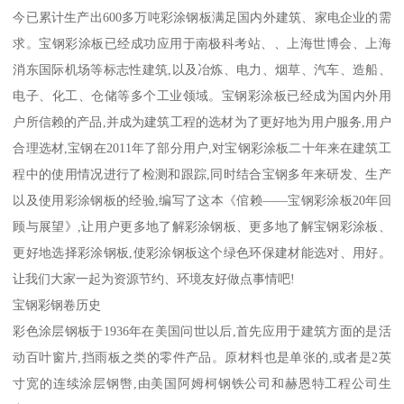
今已累计生产出600多万吨彩涂钢板满足国内外建筑、家电企业的需
求。宝钢彩涂板已经成功应用于南极科考站、、上海世博会、上海
消东国际机场等标志性建筑,以及冶炼、电力、烟草、汽车、造船、
电子、化工、仓储等多个工业领域。宝钢彩涂板已经成为国内外用
户所信赖的产品,并成为建筑工程的选材为了更好地为用户服务,用户
合理选材,宝钢在2011年了部分用户,对宝钢彩涂板二十年来在建筑工
程中的使用情况进行了检测和跟踪,同时结合宝钢多年来研发、生产
以及使用彩涂钢板的经验,编写了这本《倌赖——宝钢彩涂板20年回
顾与展望》,让用户更多地了解彩涂钢板、更多地了解宝钢彩涂板、
更好地选择彩涂钢板,使彩涂钢板这个绿色环保建材能选对、用好。
让我们大家一起为资源节约、环境友好做点事情吧!
宝钢彩钢卷历史
彩色涂层钢板于1936年在美国问世以后,首先应用于建筑方面的是活
动百叶窗片,挡雨板之类的零件产品。原材料也是单张的,或者是2英
寸宽的连续涂层钢辔,由美国阿姆柯钢铁公司和赫恩特工程公司生