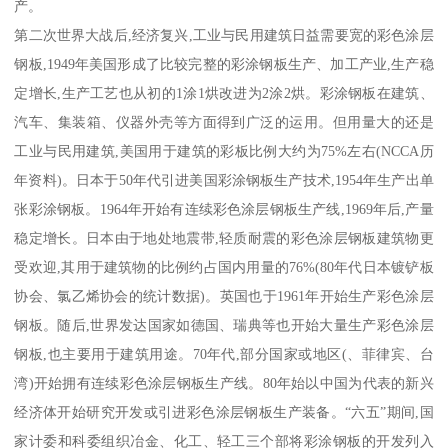
产。
第二次世界大战后,经济复兴,工业与民用建筑日益需要宽的彩色涂层
钢板,1949年美国形成了比较完整的彩涂钢板生产、加工产业,生产稳
定增长,生产工艺也从初的1涂1烘改进为2涂2烘。彩涂钢板在建筑、
汽车、集装箱、仪器外壳等方面得到广泛的运用。但用量大的还是
工业与民用建筑,美国用于建筑的彩板比例大约为75%左右(NCCA历
年资料)。日本于50年代引进美国彩涂钢板生产技术,1954年生产出单
张彩涂钢板。1964年开始有连续彩色涂层钢板生产线,1969年后,产量
稳定增长。日本由于地处地震带,轻质耐震的彩色涂层钢板建筑物更
受欢迎,其用于建筑物的比例约占国内用量的76%(80年代日本镀铲板
协会、氯乙烯协会的统计数据)。英国也于1961年开始生产彩色涂层
钢板。随后,世界发达国家如德国、瑞典等也开始大量生产彩色涂层
钢板,也主要用于建筑用途。70年代,部分国家或地区(、菲律宾、台
湾)开始拥有连续彩色涂层钢板生产线。80年始以中国为代表的新兴
经济体开始研究开发或引进彩色涂层钢板生产装备。“六五”期间,国
家计委和科委组织冶金、化工、轻工三个部将彩涂钢板的开发列入