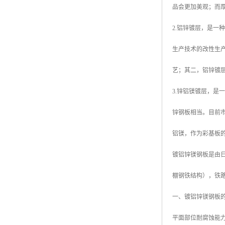
品会更加美观；而厚
高耐候彩涂板
烨辉彩钢板
2.铝锌镀层，是一
宝钢彩钢卷
生产技术的改性生
宝钢彩钢板
艺；其二，铝锌镀
宝钢彩涂板
3.锌铝镁镀层，
氟碳彩钢板
锌钢板相当。目前
铝镁，作为彩基板
镀铝锌镁钢板是由日本
棚钢铁结构），铁
一、镀铝锌镁钢板
平面部位耐腐蚀能力