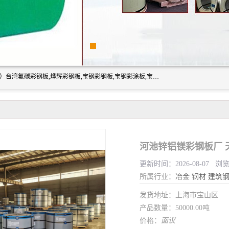
上海志辰实业有限公司主要经销:上海宝钢彩钢卷（宝钢总厂）台湾氟碳彩钢板,烨辉彩钢板,宝钢彩钢板,宝钢彩涂板,宝钢彩钢卷,马钢彩钢板,马钢彩钢卷,镀铝锌钢板,PVDF彩钢板,台湾烨辉彩钢板,高耐候彩钢板,硅改性彩钢板,规格齐全。
河池锌铝镁彩钢板厂 
更新时间：2026-08-07 浏
所属行业：
冶金
钢材
建筑
发货地址：上海市宝山区
产品数量：50000.00吨
价格：
面议