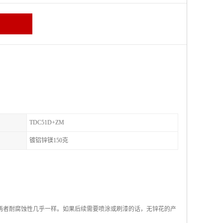
TDC51D+ZM
镀铝锌镁150克
，两者耐腐蚀性几乎一样。如果后续需要喷涂或刷漆的话，无锌花的产