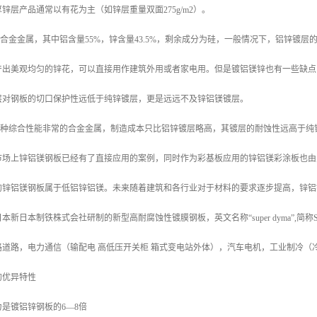
锌层产品通常以有花为主（如锌层重量双面275g/m2）。
种合金金属，其中铝含量55%，锌含量43.5%，剩余成分为硅，一般情况下，铝锌镀
产出美观均匀的锌花，可以直接用作建筑外用或者家电用。但是镀铝镁锌也有一些缺点
层对钢板的切口保护性远低于纯锌镀层，更是远远不及锌铝镁镀层。
是一种综合性能非常的合金金属，制造成本只比铝锌镀层略高，其镀层的耐蚀性远高于
市场上锌铝镁钢板已经有了直接应用的案例，同时作为彩基板应用的锌铝镁彩涂板也由
的锌铝镁钢板属于低铝锌铝镁。未来随着建筑和各行业对于材料的要求逐步提高，锌铝
新日本制铁株式会社研制的新型高耐腐蚀性镀膜钢板，英文名称“super dyma”,简
路道路，电力通信（输配电 高低压开关柜 箱式变电站外体），汽车电机，工业制冷（
的优异特性
是镀铝锌钢板的6—8倍