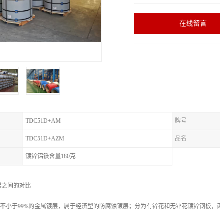
在线留言
TDC51D+AM
牌号
TDC51D+AZM
品名
镀锌铝镁含量180克
镁之间的对比
量不小于99%的金属镀层，属于经济型的防腐蚀镀层；分为有锌花和无锌花镀锌钢板