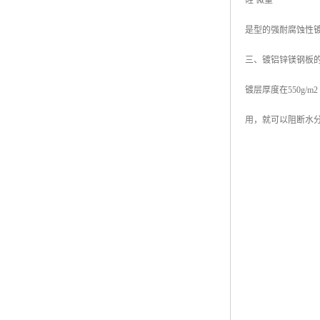
硅 微量
是型的强耐腐蚀性
三、镀铝锌镁钢板
镀层厚度在550g
用，就可以阻断水