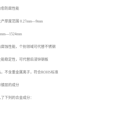
自愈防腐性能
度范围 0.27mm---9mm
---1524mm
防腐蚀性能，个别领域可代替不锈钢
性能稳定性，可代替后浸锌钢板
，不含重金属离子，符合ROHS标准
涂镀层的成分
入了下列的合金成分：