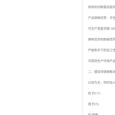
具有的切断面涂层
产品规格优势：可生产厚
可生产宽度范围 580mm
拥有优异的耐碱性
严峻条件下的加工
可提供生产环保产品
二、镀铝锌镁钢板
以锌为主，同时加
铝 约11%
镁 约3%