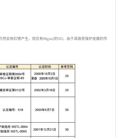
仍然会有红锈产生。而仅有90g/m2的SD，由于其致密保护皮膜的作