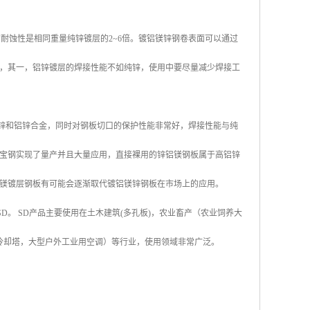
层的耐蚀性是相同重量纯锌镀层的2~6倍。镀铝镁锌钢卷表面可以通过
，其一，铝锌镀层的焊接性能不如纯锌，使用中要尽量减少焊接工
纯锌和铝锌合金，同时对钢板切口的保护性能非常好，焊接性能与纯
宝钢实现了量产并且大量应用，直接裸用的锌铝镁钢板属于高铝锌
镁镀层钢板有可能会逐渐取代镀铝镁锌钢板在市场上的应用。
称SD。 SD产品主要使用在土木建筑(多孔板)，农业畜产（农业饲养大
冷却塔，大型户外工业用空调）等行业，使用领域非常广泛。