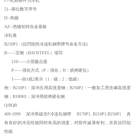
C--轧制条件为冷轧
51--两位数字序号
D--热镀
AZ--热镀铝锌合金基板
冷轧卷
B210P1 : (抗凹陷性冷连轧钢带牌号命名方法)
B——宝钢（BAOSTEEL）缩写
210——小屈服点值
P——强化方式（P：强化；H：烘烤硬化）
1——由1或2表示（1：碳；2：低碳）
例：B210P1：深冲压用高强度钢；B250P2：一般加工用含磷高强度
钢；B180H1：深冲用烘烤硬化钢
Q/BQB
409-1999 深冲用碳含P冷连轧钢带 B170P1, B210P1,B250P1 具
有良好的冲压性能同时有高的强度，对部件减薄有利，并具抗凹陷
性能