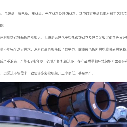
类：包装类、家电类、建材类、光学材料及装饰材料。其中以家电类彩钢材料工艺好精
问题
大的建材用热镀锌基板产能很大，但缺少无锌花平整热镀锌钢卷及锌合金镀层钢卷等良好
、质量不能完全满足需求，涂料的高价格降低了竞争力，贴膜彩色板所需塑胶膜尚需依
造成严重浪费，产能4万吨/年以下的低产能机组过多，在产品质量和环境保护方面都存
多，远超过市场需求，致使许多彩涂机组开工率很低，甚至停产。