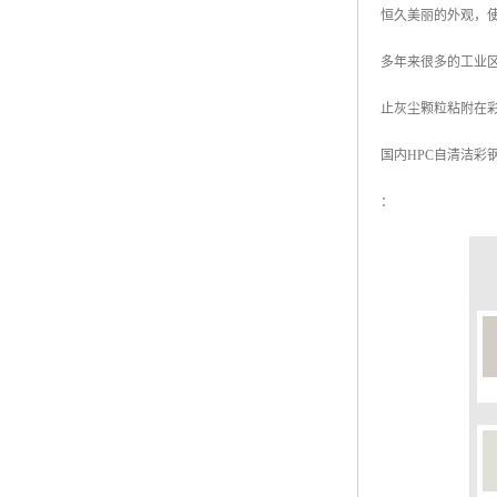
恒久美丽的外观，
高耐候彩涂板
烨辉彩钢板
多年来很多的工业
宝钢彩钢卷
止灰尘颗粒粘附在
宝钢彩钢板
国内HPC自清洁彩
宝钢彩涂板
：
氟碳彩钢板