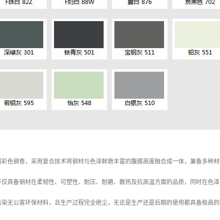
叫彩色钢卷，采用复合技术将钢材与色泽鲜艳丰富的腹膜高度融合成一体，兼备多种材
不仅具备钢材在柔韧性、可塑性、耐压、耐磨、散热及抗高温方面的品质，同时在色泽
污染无公害环保材料，且生产过程完全绝尘，无论是生产还是后期的使用都具备极高的