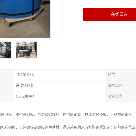
在线留言
TDC51D+Z
牌号
铁皮精包装
涂层结构
150克每平方
镀锌含量
彩涂板，HPC彩钢板，自洁镀铝锌板，自洁彩钢卷，自清洁烤漆板，不粘灰彩钢板，
PC彩钢板，以热镀锌或镀铝锌为基材，通过采用纳米有机陶瓷烤漆充份的隔绝空气当