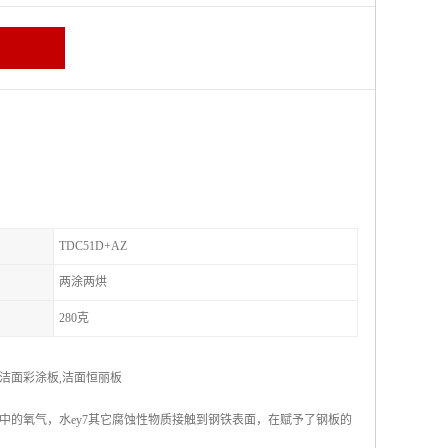
TDC51D+AZ
两涂两烘
280克
洁面彩涂板,洁面恒丽板
中的氧气，水ey7其它腐蚀性物质接触到钢铁表面，在赋予了钢板的