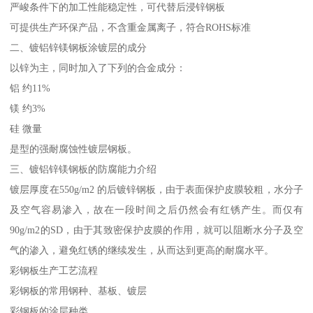
严峻条件下的加工性能稳定性，可代替后浸锌钢板
可提供生产环保产品，不含重金属离子，符合ROHS标准
二、镀铝锌镁钢板涂镀层的成分
以锌为主，同时加入了下列的合金成分：
铝 约11%
镁 约3%
硅 微量
是型的强耐腐蚀性镀层钢板。
三、镀铝锌镁钢板的防腐能力介绍
镀层厚度在550g/m2 的后镀锌钢板，由于表面保护皮膜较粗，水分子
及空气容易渗入，故在一段时间之后仍然会有红锈产生。而仅有
90g/m2的SD，由于其致密保护皮膜的作用，就可以阻断水分子及空
气的渗入，避免红锈的继续发生，从而达到更高的耐腐水平。
彩钢板生产工艺流程
彩钢板的常用钢种、基板、镀层
彩钢板的涂层种类