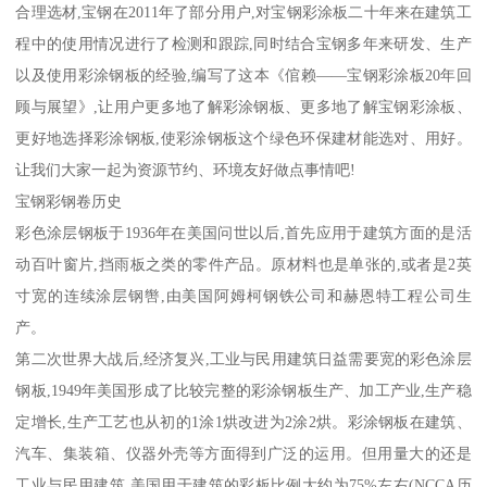
合理选材,宝钢在2011年了部分用户,对宝钢彩涂板二十年来在建筑工
程中的使用情况进行了检测和跟踪,同时结合宝钢多年来研发、生产
以及使用彩涂钢板的经验,编写了这本《倌赖——宝钢彩涂板20年回
顾与展望》,让用户更多地了解彩涂钢板、更多地了解宝钢彩涂板、
更好地选择彩涂钢板,使彩涂钢板这个绿色环保建材能选对、用好。
让我们大家一起为资源节约、环境友好做点事情吧!
宝钢彩钢卷历史
彩色涂层钢板于1936年在美国问世以后,首先应用于建筑方面的是活
动百叶窗片,挡雨板之类的零件产品。原材料也是单张的,或者是2英
寸宽的连续涂层钢辔,由美国阿姆柯钢铁公司和赫恩特工程公司生
产。
第二次世界大战后,经济复兴,工业与民用建筑日益需要宽的彩色涂层
钢板,1949年美国形成了比较完整的彩涂钢板生产、加工产业,生产稳
定增长,生产工艺也从初的1涂1烘改进为2涂2烘。彩涂钢板在建筑、
汽车、集装箱、仪器外壳等方面得到广泛的运用。但用量大的还是
工业与民用建筑,美国用于建筑的彩板比例大约为75%左右(NCCA历