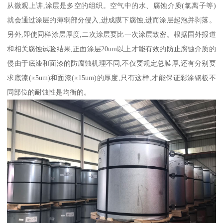
从微观上讲,涂层是多空的组织。空气中的水、腐蚀介质(氯离子等)
就会通过涂层的薄弱部分侵入,进成膜下腐蚀,进而涂层起泡并剥落。
另外,即使同样涂层厚度,二次涂层要比一次涂层致密。根据国外报道
和相关腐蚀试验结果,正面涂层20um以上才能有效的防止腐蚀介质的
侵由于底漆和面漆的防腐蚀机理不同,不仅要规定总膜厚,还有分别要
求底漆(≥5um)和面漆(≥15um)的厚度,只有这样,才能保证彩涂钢板不
同部位的耐蚀性是均衡的。