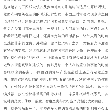
越来越多的三四线城镇以及乡镇地点对彩钢建筑适用性开始增强。
然而彩钢建筑在选购的时刻还得留意，市面上时常会涌现少许鱼目
混淆的产品。彩钢建筑在选购时要留意功能品质，对内观、价钱、
售后之类范围都要思索到。外观往往是人们看到的眼。不仅让本人
看着舒适用着释怀之外，还得有定然的质感品位，让外人看的时刻
也感觉非常的优良。外观除非整个框架构计之外，对色彩光泽度都
有特定的要求。建议挑选彩涂板材时挑选色彩明亮，色差值小，跟
室内整个色彩相配想成。 如上海志辰实业有限公司迷彩板系列就能
做到以假乱真装饰建筑的。价钱是每一个人在购置任何事物的时都
会很顾虑的要素，不同价钱的彩钢产品在品质上还是有定然差别
的。在选购彩涂板材的时刻，时常听见的“廉价没好货”是有定然依据
的。在价钱方面还要留意少许副品当作优品来卖的彩涂板。 这里小
编推荐一款性价比非常高的彩涂板材——志辰彩板精品板系列。其
板材的品质，薄厚、强度、密度之类与同行业产品相比优势明显。
初，就是售后服务了。能够许多人在购置彩涂板的时刻都决不会太