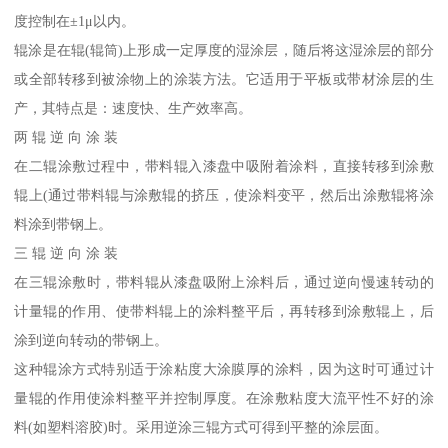
度控制在±1μ以内。
辊涂是在辊(辊筒)上形成一定厚度的湿涂层，随后将这湿涂层的部分
或全部转移到被涂物上的涂装方法。它适用于平板或带材涂层的生
产，其特点是：速度快、生产效率高。
两 辊 逆 向 涂 装
在二辊涂敷过程中，带料辊入漆盘中吸附着涂料，直接转移到涂敷
辊上(通过带料辊与涂敷辊的挤压，使涂料变平，然后出涂敷辊将涂
料涂到带钢上。
三 辊 逆 向 涂 装
在三辊涂敷时，带料辊从漆盘吸附上涂料后，通过逆向慢速转动的
计量辊的作用、使带料辊上的涂料整平后，再转移到涂敷辊上，后
涂到逆向转动的带钢上。
这种辊涂方式特别适于涂粘度大涂膜厚的涂料，因为这时可通过计
量辊的作用使涂料整平并控制厚度。在涂敷粘度大流平性不好的涂
料(如塑料溶胶)时。采用逆涂三辊方式可得到平整的涂层面。