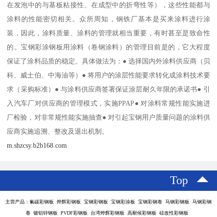
在发泡中的与基板粘接性、在成型中的折弯性等），这些性能都与
涂料的性能密切相关。众所周知，钢铁厂基本是买来涂料进行涂
装，因此，涂料质量、涂料的管理就相当重要，有时甚至是致命性
的。宝钢彩涂钢板用涂料（卷钢涂料）的管理目前是的，它大程度
保证了涂料品质的稳定。具体做法为：● 选择国内外涂料供应商（贝
科、威士伯、中海油等）● 将用户的涂层性能要求转化成涂料技术要
求（采购标准）● 与涂料供应商签署保证涂层耐久年限的承诺书● 引
入汽车厂对供应商的管理模式，实施PPAP● 对涂料常规性能实施进
厂检验，对非常规性能实施抽查● 对引起宝钢用户质量问题的涂料供
应商实施追溯、整改及退出机制。
m.shzcsy.b2b168.com
Top
主营产品：氟碳彩钢板 烨辉彩钢板 宝钢彩钢板 宝钢彩涂板 宝钢彩钢卷 马钢彩钢板 马钢彩钢
卷 镀铝锌钢板 PVDF彩钢板 台湾烨辉彩钢板 高耐候彩钢板 硅改性彩钢板