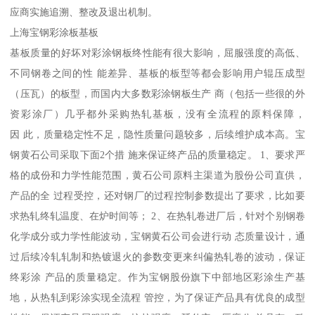
应商实施追溯、整改及退出机制。
上海宝钢彩涂板基板
基板质量的好坏对彩涂钢板终性能有很大影响，屈服强度的高低、
不同钢卷之间的性 能差异、基板的板型等都会影响用户辊压成型
（压瓦）的板型，而国内大多数彩涂钢板生产 商（包括一些很的外
资彩涂厂）几乎都外采购热轧基板，没有全流程的原料保障，
因 此，质量稳定性不足，隐性质量问题较多，后续维护成本高。宝
钢黄石公司采取下面2个措 施来保证终产品的质量稳定。 1、要求严
格的成份和力学性能范围，黄石公司原料主渠道为股份公司直供，
产品的全 过程受控，还对钢厂的过程控制参数提出了要求，比如要
求热轧终轧温度、在炉时间等； 2、在热轧卷进厂后，针对个别钢卷
化学成分或力学性能波动，宝钢黄石公司会进行动 态质量设计，通
过后续冷轧轧制和热镀退火的参数变更来纠偏热轧卷的波动，保证
终彩涂 产品的质量稳定。作为宝钢股份旗下中部地区彩涂生产基
地，从热轧到彩涂实现全流程 管控，为了保证产品具有优良的成型