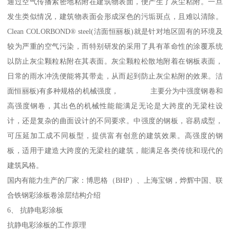
通过空气传播紧密地粘附在建筑物表面，便产生了灰尘粘附。一旦
发生类似情况，建筑物表面会形成深色的污垢斑点，且难以清除。
Clean COLORBOND® steel(洁面恒丽板)就是针对地区固有的环境及
较为严重的空气污染，而特别研发的采用了具有革命性的涂覆系统
以防止灰尘颗粒粘附在其表面。灰尘颗粒松散地附着在钢板表面，
日常的雨水冲洗便能将其带走，从而起到防止灰尘粘附的效果。洁
面恒丽板)有多种规格的机械强度， 主要分为中强度钢卷和
高强度钢卷，其出色的机械性能能满足无论是大跨度的无梁柱设
计，还是复杂的曲面设计的不同要求。中强度的钢板，容易成型，
可压延加工成不同板型，提供富有创意的建筑效果。高强度的钢
板，适用于建造大跨度的无梁柱的建筑，能满足各类传统和现代的
建筑风格。
国内有能力生产的厂家：博思格（BHP）、上海宝钢，烨辉中国、联
合铁钢彩涂板卷涂层结构介绍
6、 抗静电彩涂板
抗静电彩涂板的工作原理