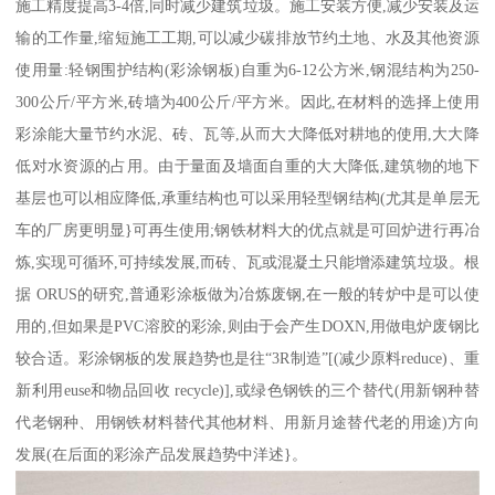
施工精度提高3-4倍,同时减少建筑垃圾。施工安装方便,减少安装及运
输的工作量,缩短施工工期,可以减少碳排放节约土地、水及其他资源
使用量:轻钢围护结构(彩涂钢板)自重为6-12公方米,钢混结构为250-
300公斤/平方米,砖墙为400公斤/平方米。因此,在材料的选择上使用
彩涂能大量节约水泥、砖、瓦等,从而大大降低对耕地的使用,大大降
低对水资源的占用。由于量面及墙面自重的大大降低,建筑物的地下
基层也可以相应降低,承重结构也可以采用轻型钢结构(尤其是单层无
车的厂房更明显}可再生使用;钢铁材料大的优点就是可回炉进行再冶
炼,实现可循环,可持续发展,而砖、瓦或混凝土只能增添建筑垃圾。根
据 ORUS的研究,普通彩涂板做为冶炼废钢,在一般的转炉中是可以使
用的,但如果是PVC溶胶的彩涂,则由于会产生DOXN,用做电炉废钢比
较合适。彩涂钢板的发展趋势也是往“3R制造”[(减少原料reduce)、重
新利用euse和物品回收 recycle)],或绿色钢铁的三个替代(用新钢种替
代老钢种、用钢铁材料替代其他材料、用新月途替代老的用途)方向
发展(在后面的彩涂产品发展趋势中洋述}。