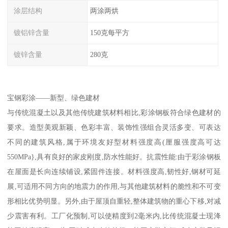
涂层结构
两涂两烘
镀铝锌含量
150克每平方
镀锌含量
280克
宝钢彩涂——新型、绿色建材
与传统混凝土以及其他传统建筑材料相比,彩涂钢板符合绿色建材的
要求。造型美观新颖、色彩丰富、装饰性强组合灵活多变、可表达
不同的建筑风格,属于环境友好型材料强度高(厘服强度高可达
550MPa},具有良好的家皮刚度,防水性能好。抗震性能:由于彩涂钢板
在屋面是长向连续铺设,紧固件连接。材料强度高,韧性好,钢材可延
展,可适用不同方向的地震力的作用,与其他建筑材料的脆性和不可变
形相比优势明显。另外,由于屋顶自重轻,整体建筑物的重心下移,对减
少震害有利。工厂化预制,可以使精度到2毫米内,比传统混凝士现洚