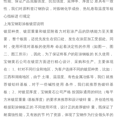
性能、保证产品屈服强度、抗拉强度、延伸率、厚度公 差具有一致
性，我们对原料签订钢协议，对炼钢化学成份、热轧卷取温度等核
心指标进 行规定
上海宝钢彩涂板镀层说明
镀层种类、镀层重量和镀层附着力对彩涂产品的防锈能力至关重
要， 整个板面，还优先发生在切口处、发生在涂层加工受损处。同
时，使用环境对基板的使用寿 命起着决定性的作用（如图一、图
二、图三所示），因此，为了保证终客户的彩涂钢板的 长久使用，
宝钢黄石公司在镀层方面进行精心设计、采购和生产。主要体现
在： 1、针对不同行业和地区，为客户选择不同的镀层种类，比如：
江西和湖南地区，由于 土壤、温湿度、有色金属冶炼等，我们 就推
荐镀铝锌基板，对于一些碱性使用 条件，我们就推荐热镀锌基
板； 2、对镀层厚度，宝钢黄石公司严格 按国际通用的锌比（每平
方米镀层重量 /基板厚度）的要求来推荐和设计镀锌 量，并创造性地
根据彩涂钢板正的 不同使用环境，设计正的差厚镀锌 量，既保证了
耐腐蚀性能，又有效的节 约了资源，体现了宝钢作为行业领头羊的