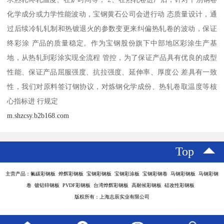
化学成分或力学性能波动，宝钢黄石公司会进行动 态质量设计，通
过后续冷轧轧制和热镀退火的参数变更来纠偏热轧卷的波动，保证
终彩涂 产品的质量稳定。作为宝钢股份旗下中部地区彩涂生产基
地，从热轧到彩涂实现全流程 管控，为了保证产品具有优良的成型
性能、保证产品屈服强度、抗拉强度、延伸率、厚度公 差具有一致
性，我们对原料签订钢协议，对炼钢化学成份、热轧卷取温度等核
心指标进 行规定
m.shzcsy.b2b168.com
Top
主营产品：氟碳彩钢板 烨辉彩钢板 宝钢彩钢板 宝钢彩涂板 宝钢彩钢卷 马钢彩钢板 马钢彩钢
卷 镀铝锌钢板 PVDF彩钢板 台湾烨辉彩钢板 高耐候彩钢板 硅改性彩钢板
版权所有：上海志辰实业有限公司