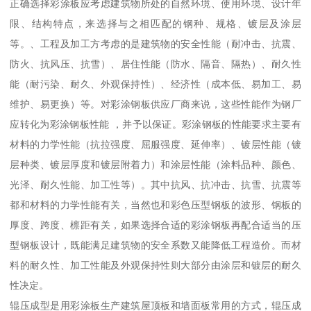
正确选择彩涂板应考虑建筑物所处的自然环境、使用环境、设计年
限、结构特点，来选择与之相匹配的钢种、规格、镀层及涂层
等。、工程及加工方考虑的是建筑物的安全性能（耐冲击、抗震、
防火、抗风压、抗雪）、居住性能（防水、隔音、隔热）、耐久性
能（耐污染、耐久、外观保持性）、经济性（成本低、易加工、易
维护、易更换）等。对彩涂钢板供应厂商来说，这些性能作为钢厂
应转化为彩涂钢板性能 ，并予以保证。彩涂钢板的性能要求主要有
材料的力学性能（抗拉强度、屈服强度、延伸率）、镀层性能（镀
层种类、镀层厚度和镀层附着力）和涂层性能（涂料品种、颜色、
光泽、耐久性能、加工性等）。其中抗风、抗冲击、抗雪、抗震等
都和材料的力学性能有关，当然也和彩色压型钢板的波形、钢板的
厚度、跨度、檩距有关，如果选择合适的彩涂钢板再配合适当的压
型钢板设计，既能满足建筑物的安全系数又能降低工程造价。而材
料的耐久性、加工性能及外观保持性则大部分由涂层和镀层的耐久
性决定。
辊压成型是用彩涂板生产建筑屋顶板和墙面板常用的方式，辊压成