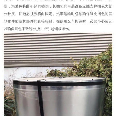
伤，为避免挠曲引起的擦伤，长捆包的吊装设备应能支撑捆包大部
分长度。捆包必须纵横向固定。汽车运输时必须确保避免捆包同其
他物件如结构部件的直接接触。在使用叉车搬运时，必须小心装卸
以确保捆包不致过分挠曲或引起钢板擦伤。