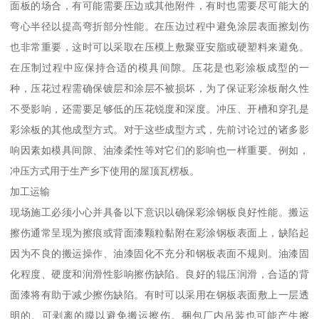
面板的场合，有可能需要压边或其他附件，有时也需要尽可能大的
弯心半径以提高弯折部分性能。在压边过程中避免涂层表面擦划伤
也非常重要，这时可以采取在压模上敷聚亚安脂或硬塑料来避免。
在压制过程中应保持合适的模具间隙。压花是也彩涂板成型的一
种，压花过程需确保镀层和涂层不被损坏，为了保证彩涂板耐久性
不受影响，还需要足够低的压花锐度和深度。冲压、开槽和穿孔是
彩涂板的其他成型方式。对于这些成型方式，先前讨论过的诸多影
响因素如模具间隙、油漆柔性等对它们的影响也一样重要。例如，
冲压方式用于生产乡下使用的屋顶瓦楞板。
加工运输
现场施工必须小心并具备以下意识以确保彩涂钢板良好性能。搬运
擦伤通常呈现为擦痕或背面漆颗粒黏附在彩涂钢板表面上，缺陷起
因为不良的搬运操作、油漆固化不充分和钢板表面不规则。油漆固
化程度、硬度和润滑性影响擦伤缺陷。良好的辊压润滑，合适的背
面漆将有助于减少擦伤缺陷。有时可以采用在钢板表面敷上一层透
明的、可剥离的膜以避免搬运擦伤。捆包厂内吊装也可能产生擦