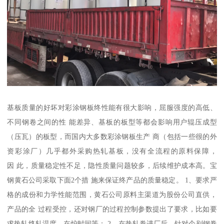
基板质量的好坏对彩涂钢板终性能有很大影响，屈服强度的高低、
不同钢卷之间的性 能差异、基板的板型等都会影响用户辊压成型
（压瓦）的板型，而国内大多数彩涂钢板生产 商（包括一些很的外
资彩涂厂）几乎都外采购热轧基板，没有全流程的原料保障，
因 此，质量稳定性不足，隐性质量问题较多，后续维护成本高。宝
钢黄石公司采取下面2个措 施来保证终产品的质量稳定。 1、要求严
格的成份和力学性能范围，黄石公司原料主渠道为股份公司直供，
产品的全 过程受控，还对钢厂的过程控制参数提出了要求，比如要
求热轧终轧温度、在炉时间等； 2、在热轧卷进厂后，针对个别钢卷