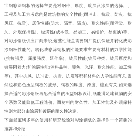
宝钢彩涂钢板的选择主要是对钢种、厚度、镀层及涂层的选择。、
工程及加工方考虑的是建筑物的安全性能(耐冲击、抗震、防火、抗
风压、抗雪)、居住性能(防水、隔音、隔热)、耐久性能(耐污染、耐
久、外观保持性)、经济性(成本低、易加工、易维护、易更换)等。
对彩涂钢板供应厂商来说,这些性能是需要钢厂提供保证并转化成彩
涂钢板性能的。转化成彩涂钢板的性能要求主要有材料的力学性能
(抗拉强度、屈服强度、延伸率)、镀层性能(镀层种类、镀层厚度和
镀层附着力)和涂层性能(涂料品种、颜色、光泽、耐久性能、加工性
等)。其中抗风、抗冲击、抗雪、抗震等都和材料的力学性能有关,当
然也和彩色压型钢板的波形、钢板的厚度、跨度、檩距有关,如果选
择合适的彩涂钢板再配合适当的压型钢板设计,既能满足建筑物的安
全系数又能降低工程造价。而材料的耐久性、加工性能及外观保持
性则大部分由涂层和镀层的耐久性决定。
下面就宝钢多年的使用和研究经验对彩涂钢板的选择作一个简要的
推荐和介绍: