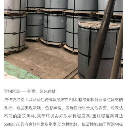
宝钢彩涂——新型、绿色建材
与传统混凝土以及其他传统建筑材料相比,彩涂钢板符合绿色建材的
要求。造型美观新颖、色彩丰富、装饰性强组合灵活多变、可表达
不同的建筑风格,属于环境友好型材料强度高(厘服强度高可达
550MPa},具有良好的家皮刚度,防水性能好。抗震性能:由于彩涂钢板