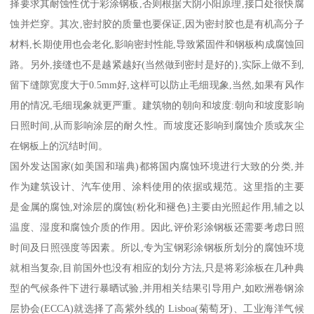
择要求其耐蚀性优于彩涂钢板,否则根据大阴小阳原理,接口处很快腐
蚀并烂穿。其次,密封胶的质量也要保证,因为密封胶也是有机高分子
材料,长期使用也会老化,影响密封性能,导致紧固件和钢板构成腐蚀回
路。另外,接缝也不是越紧越好(当然做到密封是好的},实际上做不到,
留下缝隙宽度大于0.5mm好,这样可以防止毛细现象,当然,如果有风作
用的情况,毛细现象就更严重。建筑物的朝向和坡度:朝向和坡度影响
日照时间,从而影响涂层的耐久性。而坡度还影响到腐蚀介质或灰尘
在钢板上的沉结时间。
国外发达国家(如美国和瑞典)都将国内腐蚀环境进行大致的分类,并
作为建筑设计、汽车使用、涂料使用的依据或规范。这里指的主要
是金属的腐蚀,对涂层的腐蚀(粉化和褪色}主要由光照起作用,辅之以
温度、湿度和腐蚀介质的作用。因此,评价彩涂钢板还需要考虑日照
时间及日照强度等因素。所以,专为宝钢彩涂钢板所划分的腐蚀环境
就相当复杂,目前国外也没有相应的划分方法,只是将彩涂板在几种典
型的气候条件下进行暴晒试验,并用相关结果引导用户,如欧洲卷钢涂
层协会(ECCA)就选择了高紫外线的 Lisboa(菊萄牙)、工业海洋气候