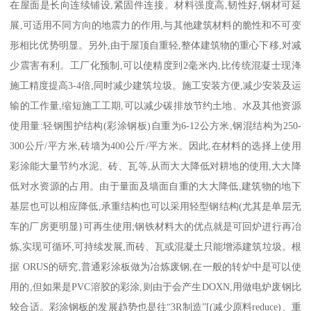
在屋面是长向连续铺设,紧固件连接。材料强度高,韧性好,钢材可延
展,可适用不同方向的地震力的作用,与其他建筑材料的脆性和不可变
形相比优势明显。另外,由于屋顶自重轻,整体建筑物的重心下移,对减
少震害有利。工厂化预制,可以使精度到2毫米内,比传统混凝士现洚
施工精度提高3-4倍,同时减少建筑垃圾。施工安装方便,减少安装及运
输的工作量,缩短施工工期,可以减少碳排放节约土地、水及其他资源
使用量:轻钢围护结构(彩涂钢板)自重为6-12公方米,钢混结构为250-
300公斤/平方米,砖墙为400公斤/平方米。因此,在材料的选择上使用
彩涂能大量节约水泥、砖、瓦等,从而大大降低对耕地的使用,大大降
低对水资源的占用。由于量面及墙面自重的大大降低,建筑物的地下
基层也可以相应降低,承重结构也可以采用轻型钢结构(尤其是单层无
车的厂房更明显}可再生使用;钢铁材料大的优点就是可回炉进行再冶
炼,实现可循环,可持续发展,而砖、瓦或混凝土只能增添建筑垃圾。根
据 ORUS的研究,普通彩涂板做为冶炼废钢,在一般的转炉中是可以使
用的,但如果是PVC溶胶的彩涂,则由于会产生DOXN,用做电炉废钢比
较合适。彩涂钢板的发展趋势也是往“3R制造”[(减少原料reduce)、重