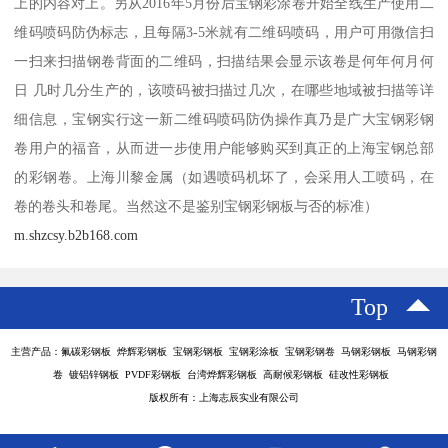
上的内容对上。另从2016年5月份后宝钢彩涂卷开始全线生产使用二
维码喷码防伪标志，且每隔3-5米就有二维码喷码，用户可用微信扫
一扫来扫描钢卷背面的二维码，扫描结果会显示该卷是何年何月何
日 几时几分生产的，该喷码被扫描过几次，在哪些地域被扫描等详
细信息，宝钢实行这一新二维码喷码防伪操作真乃是广大宝钢彩钢
卷用户的福音，从而进一步使用户能够购买到真正的上海宝钢总部
的彩钢卷。上海川黎金属（如遇喷码机坏了，会采用人工喷码，在
卷的卷头和卷尾。当然这不是鉴别宝钢彩钢板与否的标准）
m.shzcsy.b2b168.com
Top
主营产品：氟碳彩钢板 烨辉彩钢板 宝钢彩钢板 宝钢彩涂板 宝钢彩钢卷 马钢彩钢板 马钢彩钢
卷 镀铝锌钢板 PVDF彩钢板 台湾烨辉彩钢板 高耐候彩钢板 硅改性彩钢板
版权所有：上海志辰实业有限公司