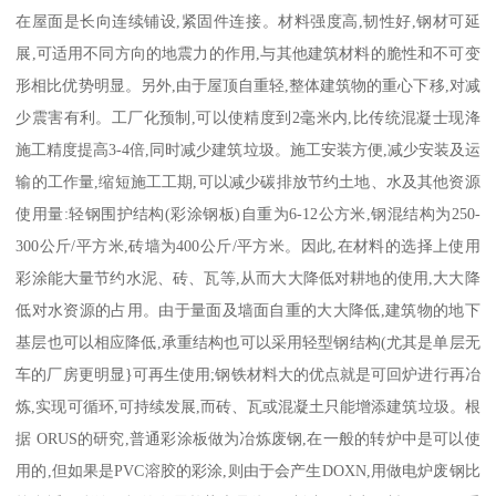
在屋面是长向连续铺设,紧固件连接。材料强度高,韧性好,钢材可延
展,可适用不同方向的地震力的作用,与其他建筑材料的脆性和不可变
形相比优势明显。另外,由于屋顶自重轻,整体建筑物的重心下移,对减
少震害有利。工厂化预制,可以使精度到2毫米内,比传统混凝士现洚
施工精度提高3-4倍,同时减少建筑垃圾。施工安装方便,减少安装及运
输的工作量,缩短施工工期,可以减少碳排放节约土地、水及其他资源
使用量:轻钢围护结构(彩涂钢板)自重为6-12公方米,钢混结构为250-
300公斤/平方米,砖墙为400公斤/平方米。因此,在材料的选择上使用
彩涂能大量节约水泥、砖、瓦等,从而大大降低对耕地的使用,大大降
低对水资源的占用。由于量面及墙面自重的大大降低,建筑物的地下
基层也可以相应降低,承重结构也可以采用轻型钢结构(尤其是单层无
车的厂房更明显}可再生使用;钢铁材料大的优点就是可回炉进行再冶
炼,实现可循环,可持续发展,而砖、瓦或混凝土只能增添建筑垃圾。根
据 ORUS的研究,普通彩涂板做为冶炼废钢,在一般的转炉中是可以使
用的,但如果是PVC溶胶的彩涂,则由于会产生DOXN,用做电炉废钢比