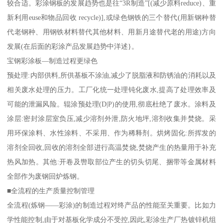
较合适。彩涂钢板的发展趋势也是往“3R制造”[(减少原料reduce)、重
新利用euse和物品回收 recycle)],或绿色钢铁的三个替代(用新钢种替
代老钢种、用钢铁材料替代其他材料、用新月途替代老的用途)方向
发展(在后面的彩涂产品发展趋势中洋述}。
宝钢彩涂板—制造过程更绿色
预处理:内部供料,所供基板不涂油,减少了脱脂液和防锈油的消耗以及
相关废水处理的压力。工厂化统一处理钝化废水,提高了处理效率及
可能的泄漏风险。辊涂预处理(D|P)的使用,彻底杜绝了废水。涂料及
涂层:密封涂层室负压,减少溶剂外泄,防火地坪,溶剂收集并焚烧。采
用环保涂料、水性涂料、不采用、作为稀释剂。烘烤固化:所挥发的
溶剂全回收,回收的溶剂全部进行高温焚烧,焚烧产生的热量用于补充
热风加热。其他:开卷及辔取部位产生的切头切尾、捆带等金属材料
全部作为废钢回炉炼钢。
■全流程的生产质量控制管理
全流程(炼钢——彩涂)的制造过程对终产品的性能至关重要。比如力
学性能控制,由于对基板化学成分不受控,因此,彩涂生产厂热镀锌机组