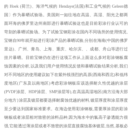
的 Hoek (荷兰)、海洋气候的 Hendaye(法国)和工业气候的 Geleen德
国〕作为暴晒试验场。美国则一如往地在高温、高湿、阳光之都两
面环海的佛罗里达州南部进行暴晒试验这也是目前彩涂行业认可的
苛刻的暴晒试验场。为了试验宝钢彩涂在国内不同场所的使用情况,
宝钢自90年就开始进行彩涂产品的暴晒试验,分别在海南(中国的佛罗
里达)、广州、膏岛、上海、重庆、哈尔滨、、成都、舟山等进行过
挂片暴晒。目前宝钢仍在进行这项工作从上面这么多对彩涂钢板腐
蚀因素的分析,以及我们用户使用情况反馈和暴晒试验结果分析,我们
对不同地区的使用建议如下在紫外线强烈的高原(西南和西北)和低纬
度地区(广东及以南地区)考虑彩涂钢板应该选择耐久性优越的涂层
(PVDF涂层、HDP涂层、SMP涂层等),在高温高湿地区(南方沿海大部
分地方}涂层及镀层都要选择耐腐蚀优越的材料,镀层厚度和涂层厚度
至少要达到国家标准要求。在海边使用彩涂钢板,需要厚涂层的彩涂
钢板或者涂层相对致密的涂料品种,因为海水中的氯高子渗透能力很
强,它能透过薄涂层或者不致密的涂层直接腐蚀基体镀层,当然,基板必