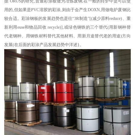
据 ORUS的研究,普通彩涂板做为冶炼废钢,在一般的转炉中是可以使
用的,但如果是PVC溶胶的彩涂,则由于会产生DOXN,用做电炉废钢比
较合适。彩涂钢板的发展趋势也是往“3R制造”[(减少原料reduce)、重
新利用euse和物品回收 recycle)],或绿色钢铁的三个替代(用新钢种替
代老钢种、用钢铁材料替代其他材料、用新月途替代老的用途)方向
发展(在后面的彩涂产品发展趋势中洋述}。