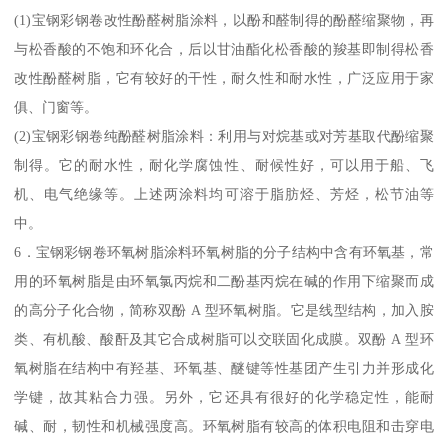
(1)宝钢彩钢卷改性酚醛树脂涂料，以酚和醛制得的酚醛缩聚物，再
与松香酸的不饱和环化合，后以甘油酯化松香酸的羧基即制得松香
改性酚醛树脂，它有较好的干性，耐久性和耐水性，广泛应用于家
俱、门窗等。
(2)宝钢彩钢卷纯酚醛树脂涂料：利用与对烷基或对芳基取代酚缩聚
制得。它的耐水性，耐化学腐蚀性、耐候性好，可以用于船、飞
机、电气绝缘等。上述两涂料均可溶于脂肪烃、芳烃，松节油等
中。
6．宝钢彩钢卷环氧树脂涂料环氧树脂的分子结构中含有环氧基，常
用的环氧树脂是由环氧氯丙烷和二酚基丙烷在碱的作用下缩聚而成
的高分子化合物，简称双酚 A 型环氧树脂。它是线型结构，加入胺
类、有机酸、酸酐及其它合成树脂可以交联固化成膜。双酚 A 型环
氧树脂在结构中有羟基、环氧基、醚键等性基团产生引力并形成化
学键，故其粘合力强。另外，它还具有很好的化学稳定性，能耐
碱、耐，韧性和机械强度高。环氧树脂有较高的体积电阻和击穿电