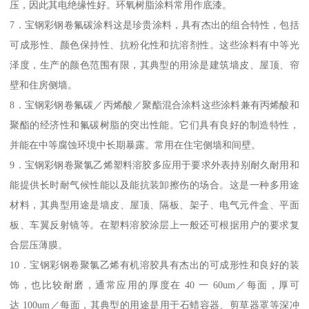
压，因此其电绝缘性好。环氧树脂涂料常用作底漆。
7．宝钢彩钢卷氟碳涂料这是珍贵涂料，具有杰出的组合特性，包括
可成形性、颜色保持性、抗粉化性和抗溶剂性。这些涂料有中等光
泽度，生产的颜色范围有限，其典型的用涂是建筑墙皮、屋顶、帘
壁和住房侧墙。
8．宝钢彩钢卷氟碳／丙烯酸／聚酯混合涂料这些涂料兼有丙烯酸和
聚酯的经济性和氟碳树脂的突出性能。它们具有良好的制造特性，
并能在中等腐蚀环境中长期暴露。常用在住宅侧墙和间壁。
9．宝钢彩钢卷聚氯乙烯塑料溶胶多应用于要求外表持别耐久耐用和
能提供长时耐气候性能以及能抗装卸擦伤的场合。这是一种多用途
材料，其典型用途是墙皮、屋顶、隔板、架子、电气元件盒、平面
板、车翼反射镜等。在塑料溶胶涂层上一般还可根据用户的要求复
合层压薄膜。
10．宝钢彩钢卷聚氯乙烯有机溶胶具有杰出的可成形性和良好的装
饰，也比较耐磨，通常应用的厚度在 40 一 60um／每面，厚可
达 100um／每面，其典型的用途是用于石蜡容器、剪草器罩等深冲