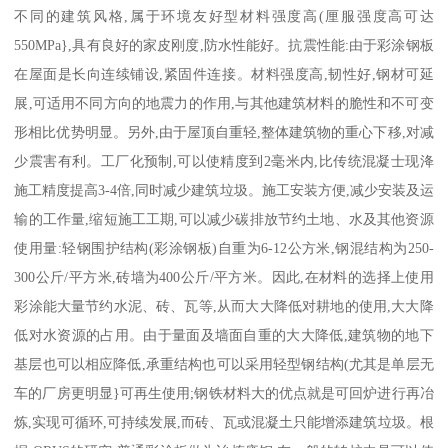
不同的建筑风格,属于环境友好型材料强度高(厘服强度高可达
550MPa},具有良好的家皮刚度,防水性能好。抗震性能:由于彩涂钢板
在屋面是长向连续铺设,紧固件连接。材料强度高,韧性好,钢材可延
展,可适用不同方向的地震力的作用,与其他建筑材料的脆性和不可变
形相比优势明显。另外,由于屋顶自重轻,整体建筑物的重心下移,对减
少震害有利。工厂化预制,可以使精度到2毫米内,比传统混凝士现洚
施工精度提高3-4倍,同时减少建筑垃圾。施工安装方便,减少安装及运
输的工作量,缩短施工工期,可以减少碳排放节约土地、水及其他资源
使用量:轻钢围护结构(彩涂钢板)自重为6-12公方米,钢混结构为250-
300公斤/平方米,砖墙为400公斤/平方米。因此,在材料的选择上使用
彩涂能大量节约水泥、砖、瓦等,从而大大降低对耕地的使用,大大降
低对水资源的占用。由于量面及墙面自重的大大降低,建筑物的地下
基层也可以相应降低,承重结构也可以采用轻型钢结构(尤其是单层无
车的厂房更明显}可再生使用;钢铁材料大的优点就是可回炉进行再冶
炼,实现可循环,可持续发展,而砖、瓦或混凝土只能增添建筑垃圾。根