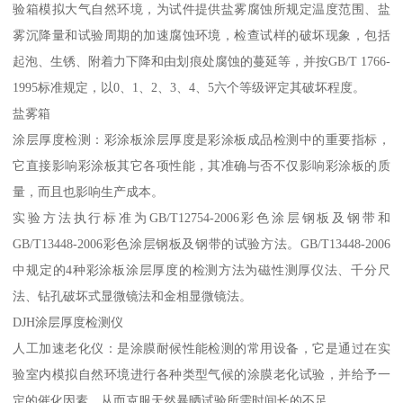
验箱模拟大气自然环境，为试件提供盐雾腐蚀所规定温度范围、盐
雾沉降量和试验周期的加速腐蚀环境，检查试样的破坏现象，包括
起泡、生锈、附着力下降和由划痕处腐蚀的蔓延等，并按GB/T 1766-
1995标准规定，以0、1、2、3、4、5六个等级评定其破坏程度。
盐雾箱
涂层厚度检测：彩涂板涂层厚度是彩涂板成品检测中的重要指标，
它直接影响彩涂板其它各项性能，其准确与否不仅影响彩涂板的质
量，而且也影响生产成本。
实验方法执行标准为GB/T12754-2006彩色涂层钢板及钢带和
GB/T13448-2006彩色涂层钢板及钢带的试验方法。GB/T13448-2006
中规定的4种彩涂板涂层厚度的检测方法为磁性测厚仪法、千分尺
法、钻孔破坏式显微镜法和金相显微镜法。
DJH涂层厚度检测仪
人工加速老化仪：是涂膜耐候性能检测的常用设备，它是通过在实
验室内模拟自然环境进行各种类型气候的涂膜老化试验，并给予一
定的催化因素，从而克服天然暴晒试验所需时间长的不足