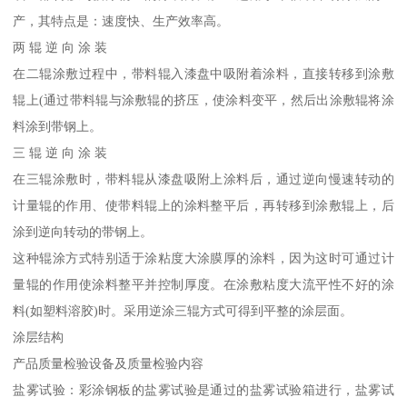
产，其特点是：速度快、生产效率高。
两 辊 逆 向 涂 装
在二辊涂敷过程中，带料辊入漆盘中吸附着涂料，直接转移到涂敷
辊上(通过带料辊与涂敷辊的挤压，使涂料变平，然后出涂敷辊将涂
料涂到带钢上。
三 辊 逆 向 涂 装
在三辊涂敷时，带料辊从漆盘吸附上涂料后，通过逆向慢速转动的
计量辊的作用、使带料辊上的涂料整平后，再转移到涂敷辊上，后
涂到逆向转动的带钢上。
这种辊涂方式特别适于涂粘度大涂膜厚的涂料，因为这时可通过计
量辊的作用使涂料整平并控制厚度。在涂敷粘度大流平性不好的涂
料(如塑料溶胶)时。采用逆涂三辊方式可得到平整的涂层面。
涂层结构
产品质量检验设备及质量检验内容
盐雾试验：彩涂钢板的盐雾试验是通过的盐雾试验箱进行，盐雾试