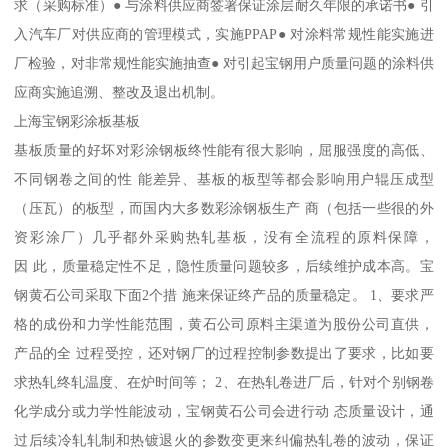
求（采购标准）● 与涂料供应商签署保证涂层耐久年限的承诺书● 引
入汽车厂对供应商的管理模式，实施PPAP● 对涂料常规性能实施进
厂检验，对非常规性能实施抽查● 对引起宝钢用户质量问题的涂料供
应商实施追溯、整改及退出机制。
上海宝钢彩涂板基板
基板质量的好坏对彩涂钢板终性能有很大影响，屈服强度的高低、
不同钢卷之间的性 能差异、基板的板型等都会影响用户辊压成型
（压瓦）的板型，而国内大多数彩涂钢板生产 商（包括一些很的外
资彩涂厂）几乎都外采购热轧基板，没有全流程的原料保障，
因 此，质量稳定性不足，隐性质量问题较多，后续维护成本高。宝
钢黄石公司采取下面2个措 施来保证终产品的质量稳定。 1、要求严
格的成份和力学性能范围，黄石公司原料主渠道为股份公司直供，
产品的全 过程受控，还对钢厂的过程控制参数提出了要求，比如要
求热轧终轧温度、在炉时间等； 2、在热轧卷进厂后，针对个别钢卷
化学成分或力学性能波动，宝钢黄石公司会进行动 态质量设计，通
过后续冷轧轧制和热镀退火的参数变更来纠偏热轧卷的波动，保证