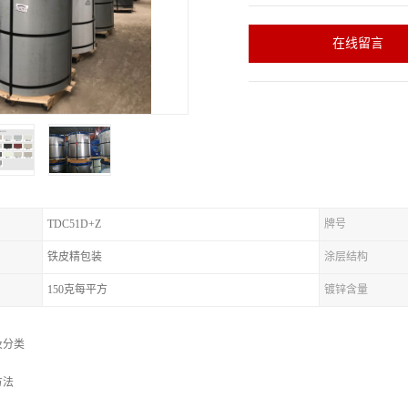
在线留言
TDC51D+Z
牌号
铁皮精包装
涂层结构
150克每平方
镀锌含量
及分类
方法