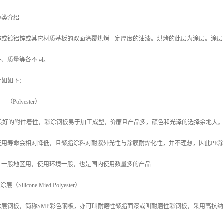
种类介绍
锌或镀铝锌或其它材质基板的双面涂覆烘烤一定厚度的油漆。烘烤的此层为涂层。涂层
件、质量等各不同。
介如如下：
（Polyester）
良好的附件着性，彩涂钢板易于加工成型，价廉且产品多，颜色和光泽的选择余地大。
使用寿命会相对降低，且聚脂涂料对耐紫外光性与涂膜耐烨化性，并不理想，因此PE
。一般地区用，使用环境一般，也是国内使用数量多的产品
Silicone Mied Polyester）
层钢板，简称SMP彩色钢板，亦可叫耐磨性聚脂面漆或叫耐磨性彩钢板，采用高抗纳