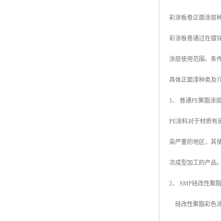
彩涂板卷正面涂层
彩涂板卷通过在镀
涂层使用范围、条
具体正面漆种类及
1、 普通PE聚脂涂层 
PE涂料对于材质有
染严重的地区，其
次成型加工的产品
2、 SMP硅改性聚脂涂层（
硅改性聚脂彩色涂