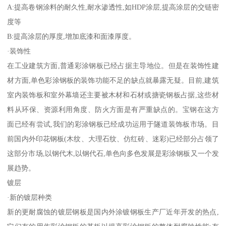
A:提高卷钢涂料的耐久性,耐水渗透性,如HDP涂层,提高涂层的交链密
度等
B:提高涂层的厚度,增加底漆和面漆厚度。
·装饰性
在工业建筑方面,普通彩涂钢板已经占据主导地位。但是在装饰性建
材方面,单色彩涂钢板的装饰功能不足的缺点就暴露无疑。目前,建筑
室内装饰板和室外幕墙还主要被木材和石材或搪瓷钢板占据,这些材
料从环保、资源利用角度、防火方面是有严重缺点的。宝钢在这方
面已经有尝试,我们的彩涂钢板已经成功运用于隧道装饰板市场。目
前国内外印花钢板(木纹、大理石纹、仿红砖、迷彩)已经部分占领了
这部分市场,以钢代木,以钢代石,单色向多色发展是彩涂钢板又一个发
展趋势。
镀层
·新的镀层种类
新的更耐腐蚀的镀层钢板是国内外涂镀钢板生产厂近年开发的热点,