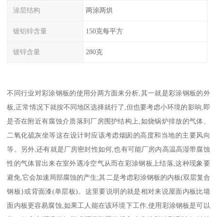
涂层结构
两涂两烘
镀铝锌含量
150克每平方
镀锌含量
280克
不同行业对彩涂钢板的使用分两方面来分析,其一就是彩涂钢板的外
板,正常情况下就按不同地区选择就行了,但也要考虑小环境的影响,即
是否在附近有腐蚀介质落到厂房围护结构上,如烧锅炉排放的气体、
二氧化硫灰坐等这在设计时应该考虑烟囱的高度和当地的主要风向
等。另外,还有就是厂房密封性如何,也有可能厂房内高温高湿带腐蚀
性的气体冒出来在室外遇冷空气从而在彩涂钢板上结落,这种现象要
避免,它会加速局部腐蚀的产生;其二是考虑彩涂钢板的内板(双层复合
钢板}或背面漆(单层板)。这里要说明的就是相对来说屋面内板比墙
面内板更容易腐蚀,如果工人能在该环境下工作,使用彩涂钢板是可以