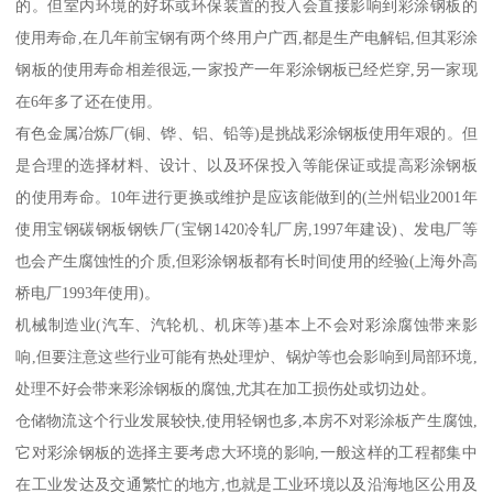
的。但室内环境的好坏或环保装置的投入会直接影响到彩涂钢板的
使用寿命,在几年前宝钢有两个终用户广西,都是生产电解铝,但其彩涂
钢板的使用寿命相差很远,一家投产一年彩涂钢板已经烂穿,另一家现
在6年多了还在使用。
有色金属冶炼厂(铜、铧、铝、铅等)是挑战彩涂钢板使用年艰的。但
是合理的选择材料、设计、以及环保投入等能保证或提高彩涂钢板
的使用寿命。10年进行更换或维护是应该能做到的(兰州铝业2001年
使用宝钢碳钢板钢铁厂(宝钢1420冷轧厂房,1997年建设)、发电厂等
也会产生腐蚀性的介质,但彩涂钢板都有长时间使用的经验(上海外高
桥电厂1993年使用)。
机械制造业(汽车、汽轮机、机床等)基本上不会对彩涂腐蚀带来影
响,但要注意这些行业可能有热处理炉、锅炉等也会影响到局部环境,
处理不好会带来彩涂钢板的腐蚀,尤其在加工损伤处或切边处。
仓储物流这个行业发展较快,使用轻钢也多,本房不对彩涂板产生腐蚀,
它对彩涂钢板的选择主要考虑大环境的影响,一般这样的工程都集中
在工业发达及交通繁忙的地方,也就是工业环境以及沿海地区公用及