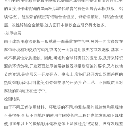
它们有的用作彩涂钢板的基板以提高彩涂钢板的整体耐腐蚀性能:有
的直接用作建筑物的屋面板,以取代昂贵的有色金属合金板(钛板、铝
镁锰板)。这些新的镀层有铝硅合金镀层、锌铝镁镀层、锌铝合金镀
层、改性锌铝合金镀层,这方面日本钢铁企业研究得比较多。
·差厚镀层
由于建筑用彩涂钢板一般就是一面暴露在空气中,另外一面大多数在
腐蚀环境相对较好的室内,或者另一面就是用做夹芯或发泡板:基本上
就不和腐蚀介质接触。因此,考虑到全球锌资源的匮乏,以及开采锌资
源的环境负荷,开发双面差厚镀层钢板既满足耐腐蚀的要求,又有效地
节约资源,是镀层又一开发亮点。事实上,宝钢已经开发出双面差厚的
热镀锌彩涂出口到北美,镀铝锌差厚的开发(生产工艺、不同镀层量对
腐蚀的影响)正在进行中。
检测结果
由于不同工程使用材料、环境等的不同,检测结果的规律性和重现性
不是很多,但从不同地区的使用年限较长的工程处也能发现如下规律
使用10年以上的聚酯彩涂钢板总体上涂膜还是很完整、没有发现整