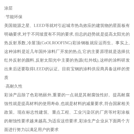
涂层
·节能环保
美国能源之星、LEED等就对引起城市热岛效应的建筑物的星面板有
明确要求,对于不同坡度有不同的要求,但总的趋势就是提高太阳光的
热反射系数,冷屋顶(CoOLROOFING)彩涂钢板就应运而生。事实上,
这种涂料是近几年国外涂料厂开发的热点,它的主要原理就是选择抗
红外反射的颜料,反射太阳光中主要的热源(红外线),这样的涂料研发
出来后还要取得LEED的认证。目前宝钢的涂料供应商具备这样的资
质
·高耐久性
彩涂产品除了色彩艳丽外,重要的一点就是其耐腐蚀性好。提高耐腐
蚀性就是提高材料的使用寿命,也就是材料的减量要求,符合国家相关
政策。现在标志性建筑、重点工程、工业污染区的厂房等对彩涂板
的耐蚀性要求越来越高,为适应这些要求,彩涂生产企业从下面两个方
面进行努力以满足用户的要求