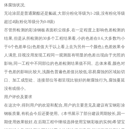
体腐蚀状况;
无论涂层是普通聚酯还是氟碳,大部分粉化等级为1-2级,没有粉化等级
超过4级(粉化等级分为0-8级)
尽管所检测的彩涂钢板表面积尘很多,在一定程度上影响色差检测的
结果,但是从所检测的30多个工程结果看,小的色差在0.6,大多数均小
于6个色差单位(色差值大于以上看上去为另外一个颜色),色差效果令
人满意,目视没用发现工程同一观测面有明显的色差出现由于光照的
影响,同一工程中不同部位的色差检测结果值不同。总体来看,颜色对
于色差的影响比较大,浅颜色普遍色差值比较低;容易腐蚀的区域如切
口、加工成型处、连接部位等都呈现比较好的耐腐蚀行为,腐蚀蔓延
没有或很小。
用户评价及要求
在这次中,得到用户的欢迎和配合,用户的主要意见及建议有宝钢彩涂
钢板质量,有机会今后还要使用。(本书展示了部分建设周期较长,因一
期使用效果较好,在后期工程中继续选择使用宝钢彩板的实例)希望宝